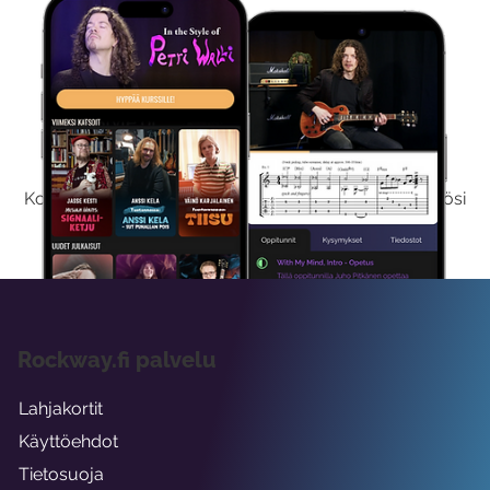
Kokeile Ilmaiseksi
Kokeilemalla ilmaiseksi saat koko sisältömme käyttöösi
viikon ajaksi.
Rockway.fi palvelu
Lahjakortit
Käyttöehdot
Tietosuoja