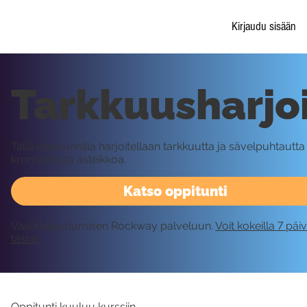
Kirjaudu sisään
Tarkkuusharjo
Tällä oppitunnilla harjoitellaan tarkkuutta ja sävelpuhtautt
kromaattista asteikkoa.
Katso oppitunti
Vaatii kirjautumisen Rockway palveluun.
Voit kokeilla 7 päi
tästä!
Oppitunti kuuluu kurssiin