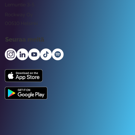
Lemuntie 3-5
Rockway Oy
00510 Helsinki
Seuraa meitä