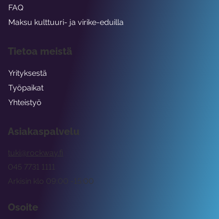
FAQ
Maksu kulttuuri- ja virike-eduilla
Tietoa meistä
Yrityksestä
Työpaikat
Yhteistyö
Asiakaspalvelu
tuki@rockway.fi
045 7731 1111
Arkisin klo 09:00 -15:00
Osoite