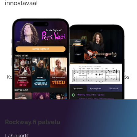
innostavaa!
Kokeile Ilmaiseksi
Kokeilemalla ilmaiseksi saat koko sisältömme käyttöösi
viikon ajaksi.
Rockway.fi palvelu
Lahjakortit