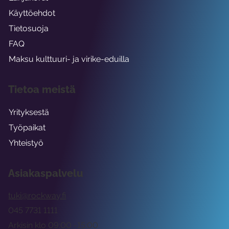
Käyttöehdot
Tietosuoja
FAQ
Maksu kulttuuri- ja virike-eduilla
Tietoa meistä
Yrityksestä
Työpaikat
Yhteistyö
Asiakaspalvelu
tuki@rockway.fi
045 7731 1111
Arkisin klo 09:00 -15:00