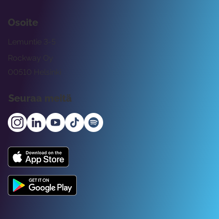
Osoite
Lemuntie 3-5
Rockway Oy
00510 Helsinki
Seuraa meitä