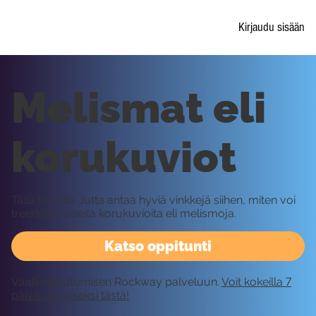
Kirjaudu sisään
Melismat eli
korukuviot
Tällä tunnilla Jutta antaa hyviä vinkkejä siihen, miten voi
treenata nopeita korukuvioita eli melismoja.
Katso oppitunti
Vaatii kirjautumisen Rockway palveluun.
Voit kokeilla 7
päivää ilmaiseksi tästä!