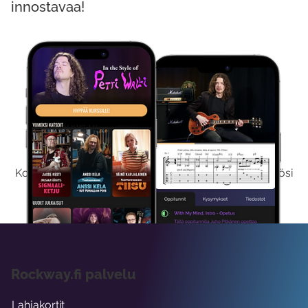
innostavaa!
Kokeile Ilmaiseksi
Kokeilemalla ilmaiseksi saat koko sisältömme käyttöösi
viikon ajaksi.
Rockway.fi palvelu
Lahjakortit