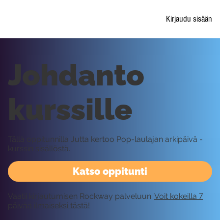
Kirjaudu sisään
Johdanto
kurssille
Tällä oppitunnilla Jutta kertoo Pop-laulajan arkipäivä -
kurssin sisällöstä.
Katso oppitunti
Vaatii kirjautumisen Rockway palveluun.
Voit kokeilla 7
päivää ilmaiseksi tästä!