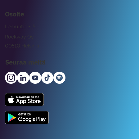
Osoite
Lemuntie 3-5
Rockway Oy
00510 Helsinki
Seuraa meitä