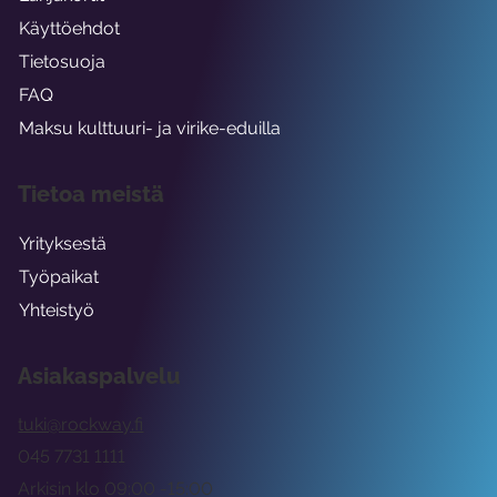
Käyttöehdot
Tietosuoja
FAQ
Maksu kulttuuri- ja virike-eduilla
Tietoa meistä
Yrityksestä
Työpaikat
Yhteistyö
Asiakaspalvelu
tuki@rockway.fi
045 7731 1111
Arkisin klo 09:00 -15:00