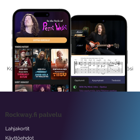
Kokeile Ilmaiseksi
Kokeilemalla ilmaiseksi saat koko sisältömme käyttöösi
viikon ajaksi.
Rockway.fi palvelu
Lahjakortit
Käyttöehdot