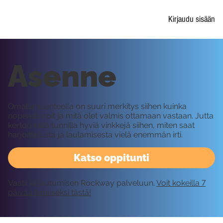
Kirjaudu sisään
Asenne
Omalla asenteella on suuri merkitys siihen kuinka
nopeasti opit ja mitä olet valmis ottamaan vastaan. Jutta
kertoo tällä tunnilla hyviä vinkkejä siihen, miten saat
harjoittelusta ja laulamisesta vielä enemmän irti.
Katso oppitunti
Vaatii kirjautumisen Rockway palveluun.
Voit kokeilla 7
päivää ilmaiseksi tästä!