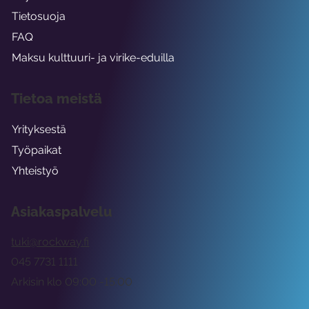
Tietosuoja
FAQ
Maksu kulttuuri- ja virike-eduilla
Tietoa meistä
Yrityksestä
Työpaikat
Yhteistyö
Asiakaspalvelu
tuki@rockway.fi
045 7731 1111
Arkisin klo 09:00 -15:00