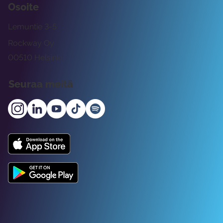
Osoite
Lemuntie 3-5
Rockway Oy
00510 Helsinki
Seuraa meitä