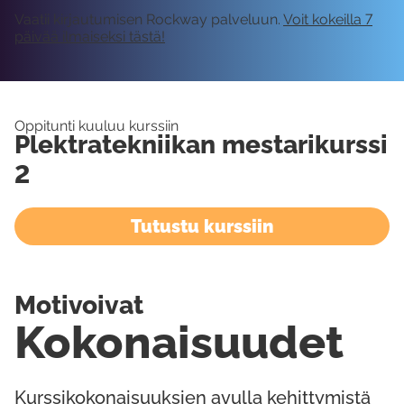
Vaatii kirjautumisen Rockway palveluun.
Voit kokeilla 7
päivää ilmaiseksi tästä!
Oppitunti kuuluu kurssiin
Plektratekniikan mestarikurssi
2
Tutustu kurssiin
Motivoivat
Kokonaisuudet
Kurssikokonaisuuksien avulla kehittymistä