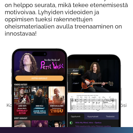
on helppo seurata, mikä tekee etenemisestä
motivoivaa. Lyhyiden videoiden ja
oppimisen tueksi rakennettujen
oheismateriaalien avulla treenaaminen on
innostavaa!
Kokeile Ilmaiseksi
Kokeilemalla ilmaiseksi saat koko sisältömme käyttöösi
viikon ajaksi.