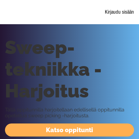
Kirjaudu sisään
Sweep-
tekniikka -
Harjoitus
Tällä oppitunnilla harjoitellaan edellisellä oppitunnilla
opeteltua sweep picking -harjoitusta.
Katso oppitunti