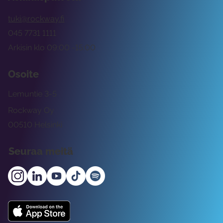
tuki@rockway.fi
045 7731 1111
Arkisin klo 09:00 -15:00
Osoite
Lemuntie 3-5
Rockway Oy
00510 Helsinki
Seuraa meitä