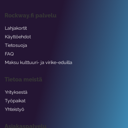
Rockway.fi palvelu
Lahjakortit
Käyttöehdot
Tietosuoja
FAQ
Maksu kulttuuri- ja virike-eduilla
Tietoa meistä
Yrityksestä
Työpaikat
Yhteistyö
Asiakaspalvelu