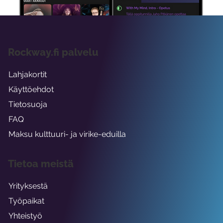
Rockway.fi palvelu
Lahjakortit
Käyttöehdot
Tietosuoja
FAQ
Maksu kulttuuri- ja virike-eduilla
Tietoa meistä
Yrityksestä
Työpaikat
Yhteistyö