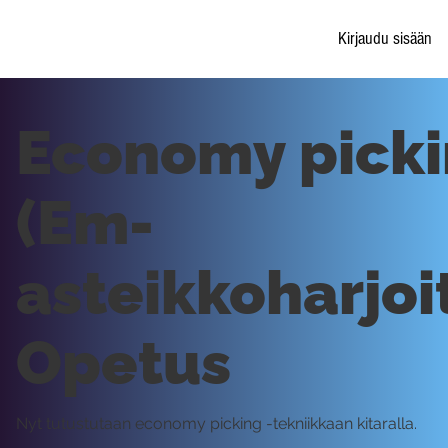
Kirjaudu sisään
Economy pick
(Em-
asteikkoharjoi
Opetus
Nyt tutustutaan economy picking -tekniikkaan kitaralla.