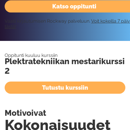
Katso oppitunti
Vaatii kirjautumisen Rockway palveluun.
Voit kokeilla 7 päi
tästä!
Oppitunti kuuluu kurssiin
Plektratekniikan mestarikurssi
2
Tutustu kurssiin
Motivoivat
Kokonaisuudet