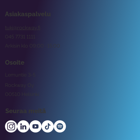
Asiakaspalvelu
tuki@rockway.fi
045 7731 1111
Arkisin klo 09:00 -15:00
Osoite
Lemuntie 3-5
Rockway Oy
00510 Helsinki
Seuraa meitä