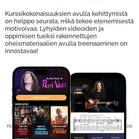
Kurssikokonaisuuksien avulla kehittymistä
on helppo seurata, mikä tekee etenemisestä
motivoivaa. Lyhyiden videoiden ja
oppimisen tueksi rakennettujen
oheismateriaalien avulla treenaaminen on
innostavaa!
Kokeile Ilmaiseksi
Kokeilemalla ilmaiseksi saat koko sisältömme käyttöösi
viikon ajaksi.