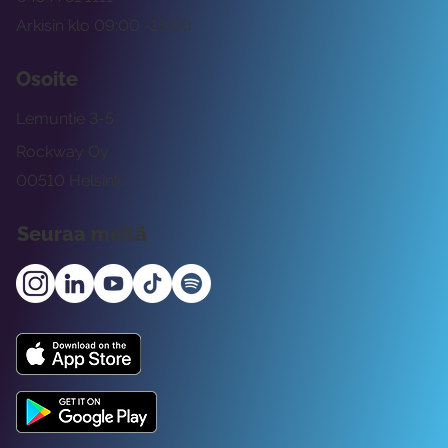
Arkisin klo 09:00 -15:00
Osoite
Lemuntie 3-5
Rockway Oy
00510 Helsinki
Seuraa meitä