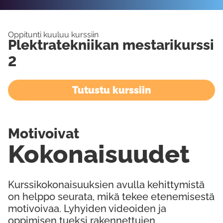
Oppitunti kuuluu kurssiin
Plektratekniikan mestarikurssi
2
Tutustu kurssiin
Motivoivat
Kokonaisuudet
Kurssikokonaisuuksien avulla kehittymistä
on helppo seurata, mikä tekee etenemisestä
motivoivaa. Lyhyiden videoiden ja
oppimisen tueksi rakennettujen