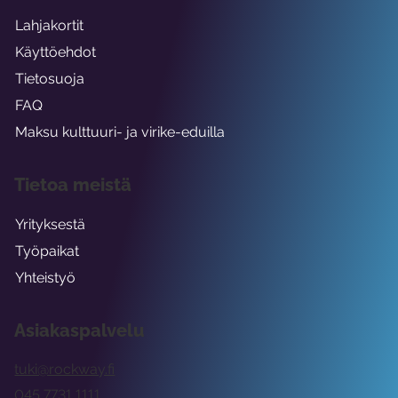
Lahjakortit
Käyttöehdot
Tietosuoja
FAQ
Maksu kulttuuri- ja virike-eduilla
Tietoa meistä
Yrityksestä
Työpaikat
Yhteistyö
Asiakaspalvelu
tuki@rockway.fi
045 7731 1111