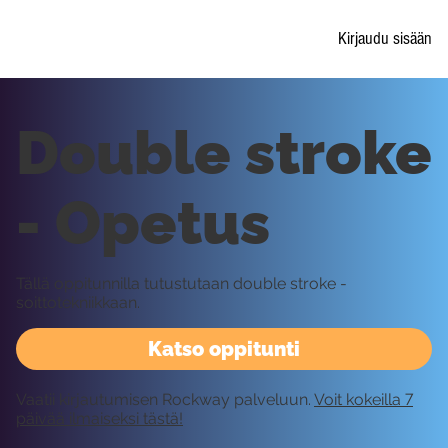
Kirjaudu sisään
Double stroke
- Opetus
Tällä oppitunnilla tutustutaan double stroke -
soittotekniikkaan.
Katso oppitunti
Vaatii kirjautumisen Rockway palveluun.
Voit kokeilla 7
päivää ilmaiseksi tästä!