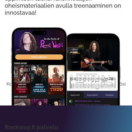
oheismateriaalien avulla treenaaminen on
innostavaa!
Kokeile Ilmaiseksi
Kokeilemalla ilmaiseksi saat koko sisältömme käyttöösi
viikon ajaksi.
Rockway.fi palvelu