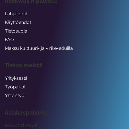
Rockway.fi palvelu
Lahjakortit
Käyttöehdot
Tietosuoja
FAQ
Maksu kulttuuri- ja virike-eduilla
Tietoa meistä
Yrityksestä
Työpaikat
Yhteistyö
Asiakaspalvelu
tuki@rockway.fi