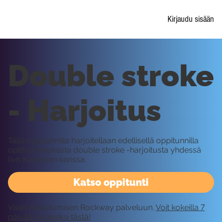
Kirjaudu sisään
Double stroke
- Harjoitus
Tällä oppitunnilla harjoitellaan edellisellä oppitunnilla
opittua tehokasta double stroke -harjoitusta yhdessä
Iivo Kaipaisen kanssa.
Katso oppitunti
Vaatii kirjautumisen Rockway palveluun.
Voit kokeilla 7
päivää ilmaiseksi tästä!