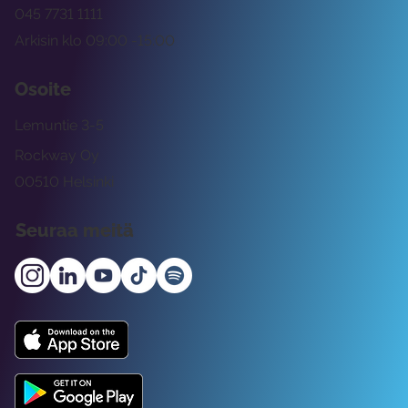
045 7731 1111
Arkisin klo 09:00 -15:00
Osoite
Lemuntie 3-5
Rockway Oy
00510 Helsinki
Seuraa meitä