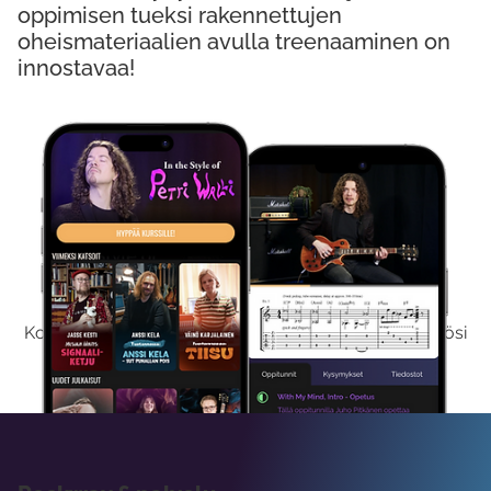
oppimisen tueksi rakennettujen
oheismateriaalien avulla treenaaminen on
innostavaa!
Kokeile Ilmaiseksi
Kokeilemalla ilmaiseksi saat koko sisältömme käyttöösi
viikon ajaksi.