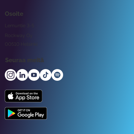
Osoite
Lemuntie 3-5
Rockway Oy
00510 Helsinki
Seuraa meitä