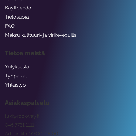
Käyttöehdot
Tietosuoja
FAQ
Maksu kulttuuri- ja virike-eduilla
Tietoa meistä
Yrityksestä
Työpaikat
Yhteistyö
Asiakaspalvelu
tuki@rockway.fi
045 7731 1111
Arkisin klo 09:00 -15:00