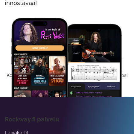
innostavaa!
Kokeile Ilmaiseksi
Kokeilemalla ilmaiseksi saat koko sisältömme käyttöösi
viikon ajaksi.
Rockway.fi palvelu
Lahjakortit