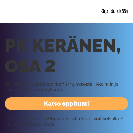
Kirjaudu sisään
PK KERÄNEN,
OSA 2
Tarinaa mm. 22-Pistepirkon siirtymisestä Helsinkiin ja
ensimmäisistä levytyksistä.
Katso oppitunti
Vaatii kirjautumisen Rockway palveluun.
Voit kokeilla 7
päivää ilmaiseksi tästä!