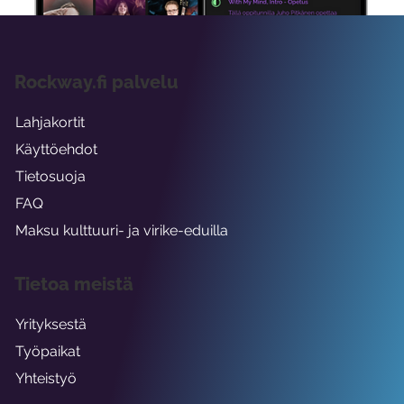
Rockway.fi palvelu
Lahjakortit
Käyttöehdot
Tietosuoja
FAQ
Maksu kulttuuri- ja virike-eduilla
Tietoa meistä
Yrityksestä
Työpaikat
Yhteistyö