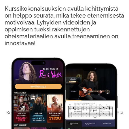
Kurssikokonaisuuksien avulla kehittymistä
on helppo seurata, mikä tekee etenemisestä
motivoivaa. Lyhyiden videoiden ja
oppimisen tueksi rakennettujen
oheismateriaalien avulla treenaaminen on
innostavaa!
Kokeile Ilmaiseksi
Kokeilemalla ilmaiseksi saat koko sisältömme käyttöösi
viikon ajaksi.