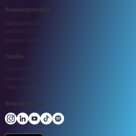
Asiakaspalvelu
tuki@rockway.fi
045 7731 1111
Arkisin klo 09:00 -15:00
Osoite
Lemuntie 3-5
Rockway Oy
00510 Helsinki
Seuraa meitä