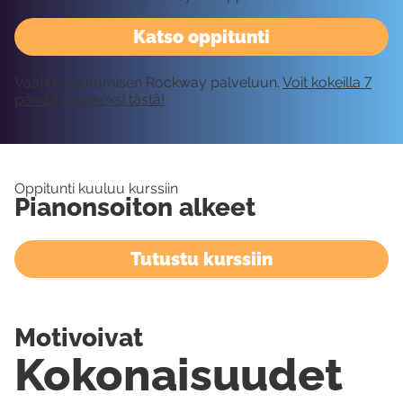
Katso oppitunti
Vaatii kirjautumisen Rockway palveluun.
Voit kokeilla 7
päivää ilmaiseksi tästä!
Oppitunti kuuluu kurssiin
Pianonsoiton alkeet
Tutustu kurssiin
Motivoivat
Kokonaisuudet