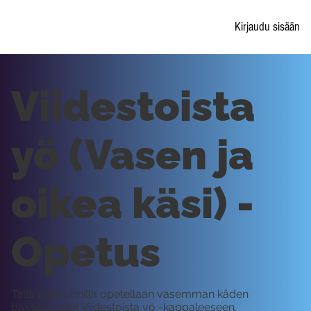
Kirjaudu sisään
Viidestoista
yö (Vasen ja
oikea käsi) -
Opetus
Tällä oppitunnilla opetellaan vasemman käden
bassosävelet Viidestoista yö -kappaleeseen.