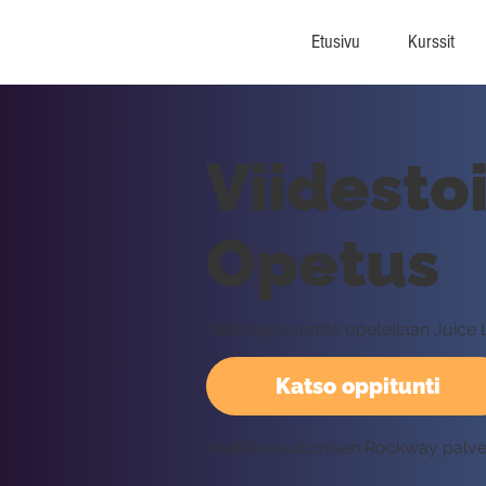
Etusivu
Kurssit
Viidestoi
Opetus
Tällä oppitunnilla opetellaan Juice 
Katso oppitunti
Vaatii kirjautumisen Rockway palv