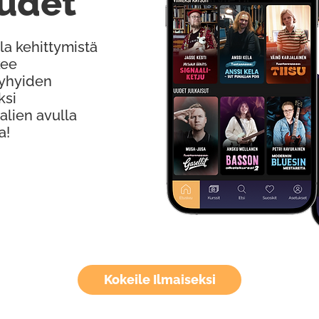
udet
la kehittymistä
kee
Lyhyiden
ksi
alien avulla
a!
Kokeile Ilmaiseksi