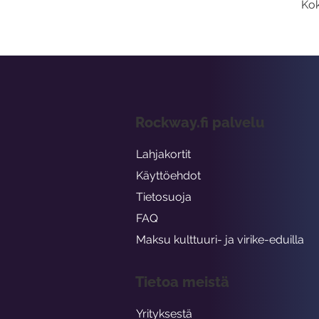
Kok
Rockway.fi palvelu
Lahjakortit
Käyttöehdot
Tietosuoja
FAQ
Maksu kulttuuri- ja virike-eduilla
Tietoa meistä
Yrityksestä