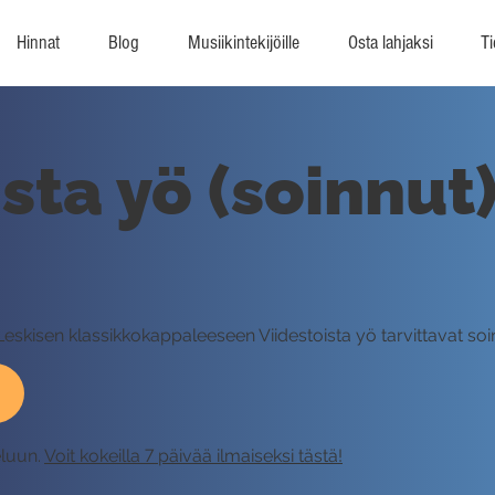
Hinnat
Blog
Musiikintekijöille
Osta lahjaksi
Ti
sta yö (soinnut)
Leskisen klassikkokappaleeseen Viidestoista yö tarvittavat soi
eluun.
Voit kokeilla 7 päivää ilmaiseksi tästä!