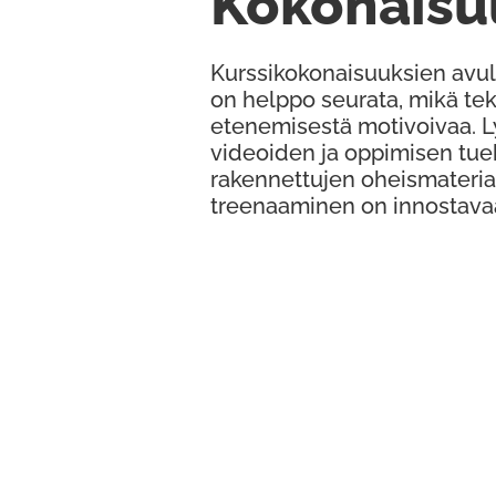
Kokonaisu
Kurssikokonaisuuksien avul
on helppo seurata, mikä te
etenemisestä motivoivaa. 
videoiden ja oppimisen tue
rakennettujen oheismateria
treenaaminen on innostava