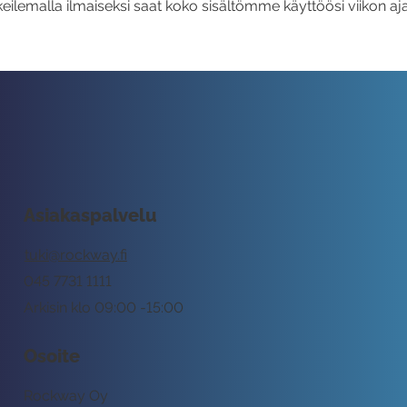
eilemalla ilmaiseksi saat koko sisältömme käyttöösi viikon aja
Asiakaspalvelu
tuki@rockway.fi
045 7731 1111
Arkisin klo 09:00 -15:00
Osoite
Rockway Oy