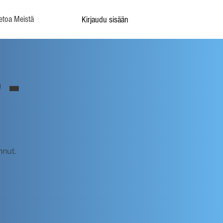
etoa Meistä
Kirjaudu sisään
 -
nnut.