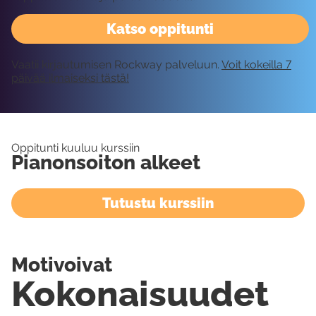
Katso oppitunti
Vaatii kirjautumisen Rockway palveluun.
Voit kokeilla 7
päivää ilmaiseksi tästä!
Oppitunti kuuluu kurssiin
Pianonsoiton alkeet
Tutustu kurssiin
Motivoivat
Kokonaisuudet