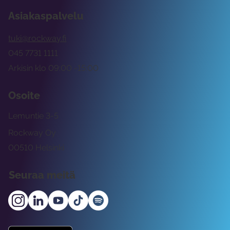
Asiakaspalvelu
tuki@rockway.fi
045 7731 1111
Arkisin klo 09:00 -15:00
Osoite
Lemuntie 3-5
Rockway Oy
00510 Helsinki
Seuraa meitä