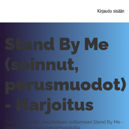
Kirjaudu sisään
Stand By Me
(soinnut,
perusmuodot)
- Harjoitus
Tällä oppitunnilla harjoitellaan soittamaan Stand By Me -
kappaleen sointuja perusmuodoilla.