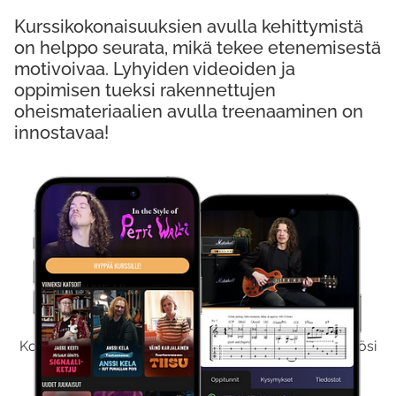
Kurssikokonaisuuksien avulla kehittymistä
on helppo seurata, mikä tekee etenemisestä
motivoivaa. Lyhyiden videoiden ja
oppimisen tueksi rakennettujen
oheismateriaalien avulla treenaaminen on
innostavaa!
Kokeile Ilmaiseksi
Kokeilemalla ilmaiseksi saat koko sisältömme käyttöösi
viikon ajaksi.