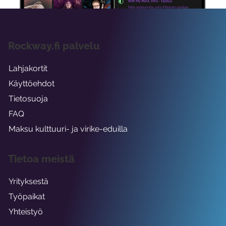
Rockway.fi palvelu
Lahjakortit
Käyttöehdot
Tietosuoja
FAQ
Maksu kulttuuri- ja virike-eduilla
Tietoa meistä
Yrityksestä
Työpaikat
Yhteistyö