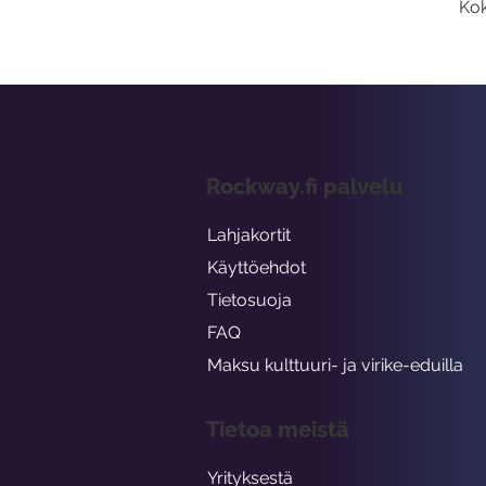
Kok
Rockway.fi palvelu
Lahjakortit
Käyttöehdot
Tietosuoja
FAQ
Maksu kulttuuri- ja virike-eduilla
Tietoa meistä
Yrityksestä