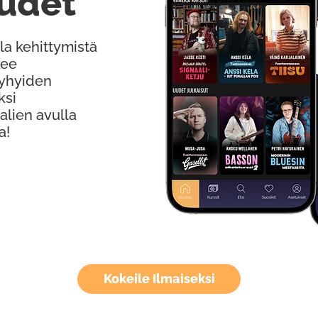
udet
la kehittymistä
kee
Lyhyiden
ksi
alien avulla
a!
Kokeile Ilmaiseksi