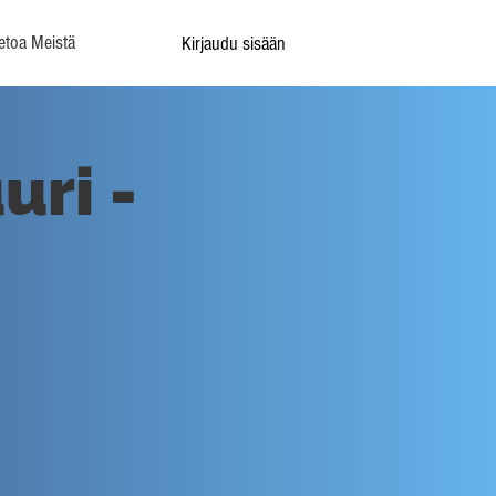
etoa Meistä
Kirjaudu sisään
uri -