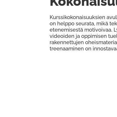
Kokonaisu
Kurssikokonaisuuksien avul
on helppo seurata, mikä te
etenemisestä motivoivaa. 
videoiden ja oppimisen tue
rakennettujen oheismateria
treenaaminen on innostava