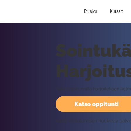
Etusivu
Kurssit
Sointukä
Harjoitu
Tällä oppitunnilla harjoitellaan ko
Katso oppitunti
Vaatii kirjautumisen Rockway palv