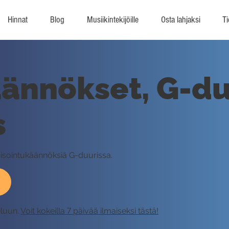
Hinnat
Blog
Musiikintekijöille
Osta lahjaksi
Ti
ännökset, G-du
s
lmisointukäännöksiä G-duurissa.
eluun.
Voit kokeilla 7 päivää ilmaiseksi tästä!