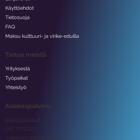
Käyttöehdot
Tietosuoja
FAQ
Maksu kulttuuri- ja virike-eduilla
Tietoa meistä
Yrityksestä
Työpaikat
Yhteistyö
Asiakaspalvelu
tuki@rockway.fi
045 7731 1111
Arkisin klo 09:00 -15:00