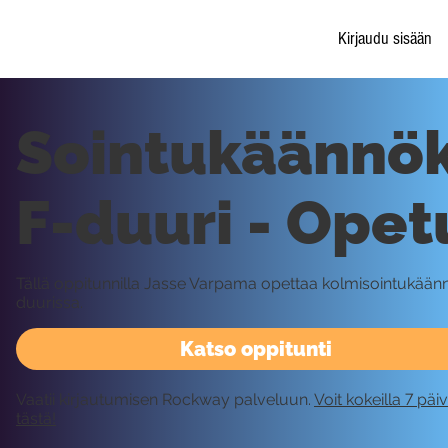
Kirjaudu sisään
Sointukäännök
F-duuri - Opet
Tällä oppitunnilla Jasse Varpama opettaa kolmisointukään
duurissa.
Katso oppitunti
Vaatii kirjautumisen Rockway palveluun.
Voit kokeilla 7 päi
tästä!