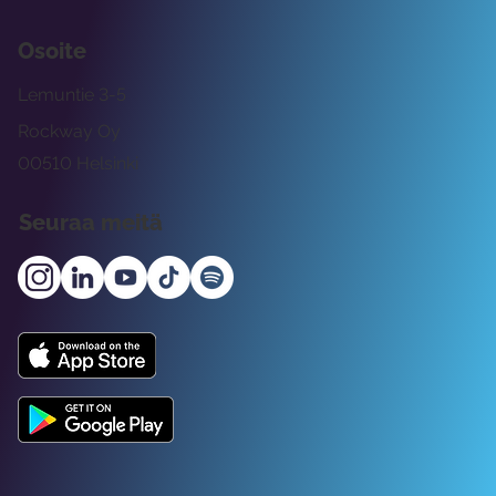
Osoite
Lemuntie 3-5
Rockway Oy
00510 Helsinki
Seuraa meitä