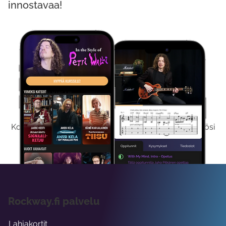
innostavaa!
Kokeile Ilmaiseksi
Kokeilemalla ilmaiseksi saat koko sisältömme käyttöösi
viikon ajaksi.
Rockway.fi palvelu
Lahjakortit