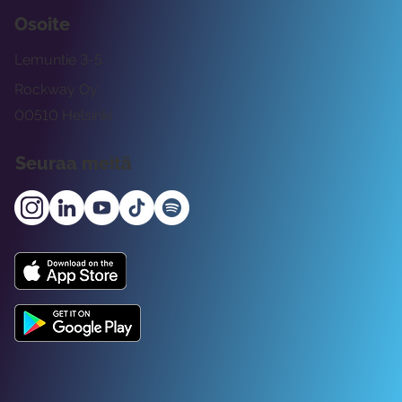
Osoite
Lemuntie 3-5
Rockway Oy
00510 Helsinki
Seuraa meitä