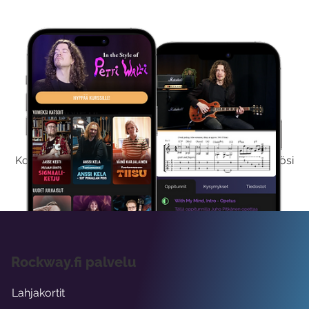
Kokeile Ilmaiseksi
Kokeilemalla ilmaiseksi saat koko sisältömme käyttöösi
viikon ajaksi.
Rockway.fi palvelu
Lahjakortit