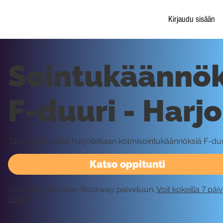
Kirjaudu sisään
Sointukäännök
F-duuri - Harjo
Tällä oppitunnilla harjoitellaan kolmisointukäännöksiä F-du
Katso oppitunti
Vaatii kirjautumisen Rockway palveluun.
Voit kokeilla 7 päi
tästä!