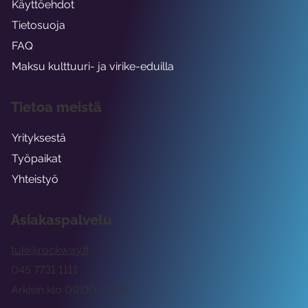
Käyttöehdot
Tietosuoja
FAQ
Maksu kulttuuri- ja virike-eduilla
Tietoa meistä
Yrityksestä
Työpaikat
Yhteistyö
Asiakaspalvelu
tuki@rockway.fi
045 7731 1111
Arkisin klo 09:00 -15:00