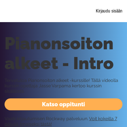
Kirjaudu sisään
Pianonsoiton
alkeet - Intro
Tervetuloa Pianonsoiton alkeet -kurssille! Tällä videolla
kurssin opettaja Jasse Varpama kertoo kurssin
sisällöstä.
Katso oppitunti
Vaatii kirjautumisen Rockway palveluun.
Voit kokeilla 7
päivää ilmaiseksi tästä!