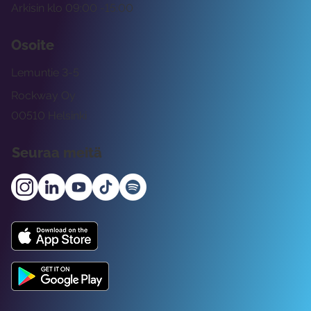
Arkisin klo 09:00 -15:00
Osoite
Lemuntie 3-5
Rockway Oy
00510 Helsinki
Seuraa meitä