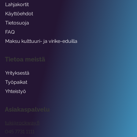
Lahjakortit
Käyttöehdot
Tietosuoja
FAQ
Maksu kulttuuri- ja virike-eduilla
Tietoa meistä
Yrityksestä
Työpaikat
Yhteistyö
Asiakaspalvelu
tuki@rockway.fi
045 7731 1111