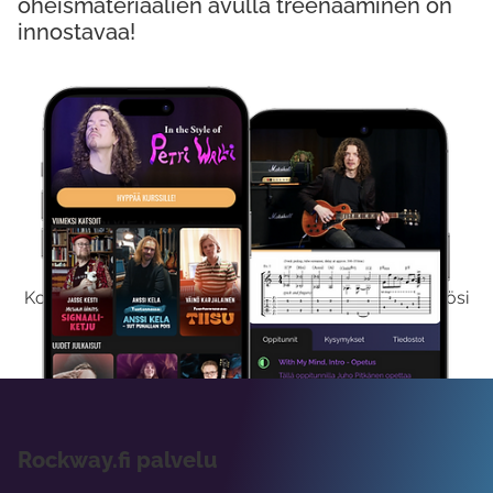
oheismateriaalien avulla treenaaminen on
innostavaa!
Kokeile Ilmaiseksi
Kokeilemalla ilmaiseksi saat koko sisältömme käyttöösi
viikon ajaksi.
Rockway.fi palvelu