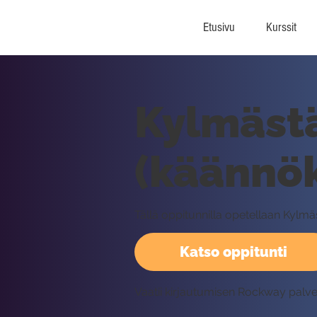
Etusivu
Kurssit
Kylmäst
(käännök
Tällä oppitunnilla opetellaan Kylm
Katso oppitunti
Vaatii kirjautumisen Rockway palv