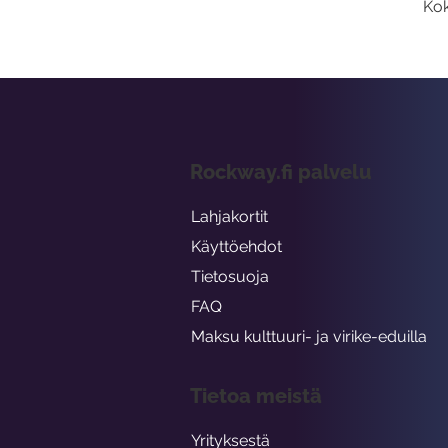
Kok
Rockway.fi palvelu
Lahjakortit
Käyttöehdot
Tietosuoja
FAQ
Maksu kulttuuri- ja virike-eduilla
Tietoa meistä
Yrityksestä