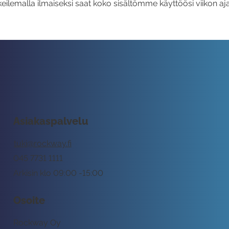
eilemalla ilmaiseksi saat koko sisältömme käyttöösi viikon aja
Asiakaspalvelu
tuki@rockway.fi
045 7731 1111
Arkisin klo 09:00 -15:00
Osoite
Rockway Oy