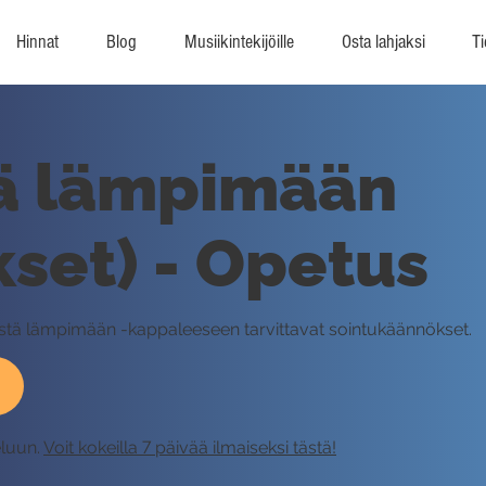
Hinnat
Blog
Musiikintekijöille
Osta lahjaksi
Ti
ä lämpimään
set) - Opetus
ästä lämpimään -kappaleeseen tarvittavat sointukäännökset.
eluun.
Voit kokeilla 7 päivää ilmaiseksi tästä!