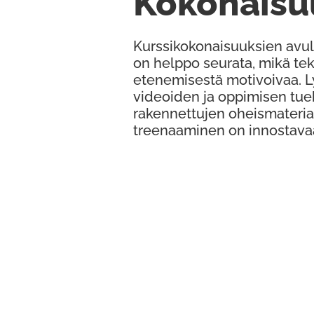
Kokonaisu
Kurssikokonaisuuksien avul
on helppo seurata, mikä te
etenemisestä motivoivaa. 
videoiden ja oppimisen tue
rakennettujen oheismateria
treenaaminen on innostava