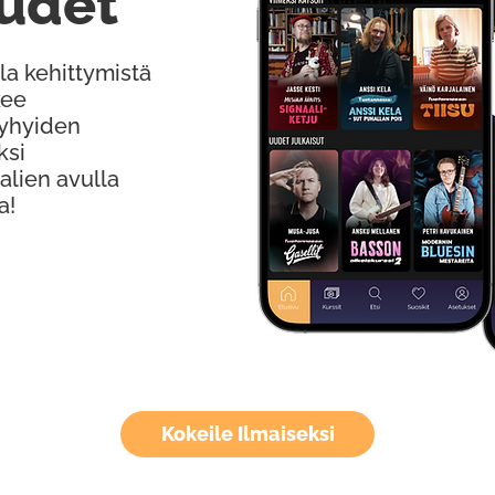
udet
la kehittymistä
kee
Lyhyiden
ksi
alien avulla
a!
Kokeile Ilmaiseksi