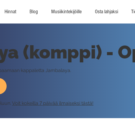
Hinnat
Blog
Musiikintekijöille
Osta lahjaksi
Ti
a (komppi) - O
mppaamaan kappaletta Jambalaya.
eluun.
Voit kokeilla 7 päivää ilmaiseksi tästä!