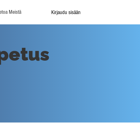
etoa Meistä
Kirjaudu sisään
petus