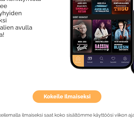
kee
Lyhyiden
ksi
alien avulla
a!
Kokeile Ilmaiseksi
eilemalla ilmaiseksi saat koko sisältömme käyttöösi viikon aja