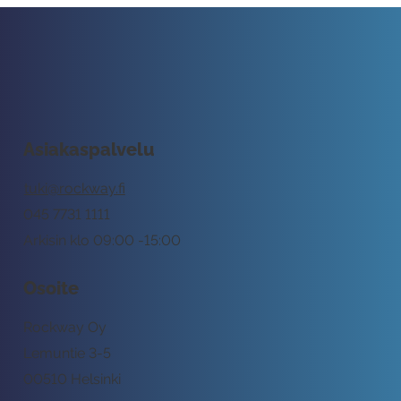
Asiakaspalvelu
tuki@rockway.fi
045 7731 1111
Arkisin klo 09:00 -15:00
Osoite
Rockway Oy
Lemuntie 3-5
00510 Helsinki