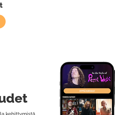
t
udet
la kehittymistä