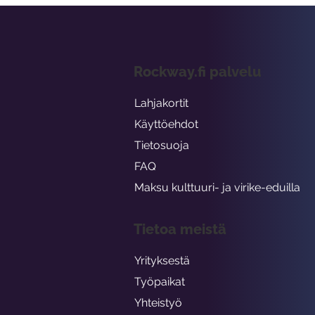
Rockway.fi palvelu
Lahjakortit
Käyttöehdot
Tietosuoja
FAQ
Maksu kulttuuri- ja virike-eduilla
Tietoa meistä
Yrityksestä
Työpaikat
Yhteistyö