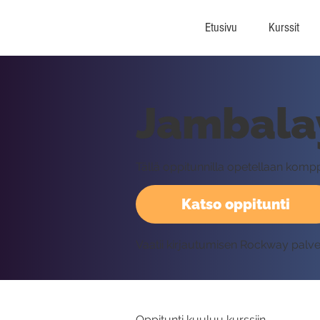
Etusivu
Kurssit
Jambalay
Tällä oppitunnilla opetellaan ko
Katso oppitunti
Vaatii kirjautumisen Rockway palv
Oppitunti kuuluu kurssiin