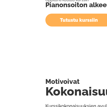
Pianonsoiton alkee
Tutustu kurssiin
Motivoivat
Kokonaisu
Kurssikokonaisuuksien avul