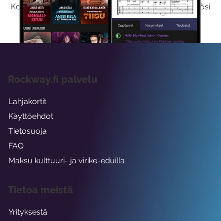
Kokeilemalla ilmaiseksi saat koko sisältömme käyttöösi
viikon ajaksi.
Rockway.fi palvelu
Lahjakortit
Käyttöehdot
Tietosuoja
FAQ
Maksu kulttuuri- ja virike-eduilla
Tietoa meistä
Yrityksestä