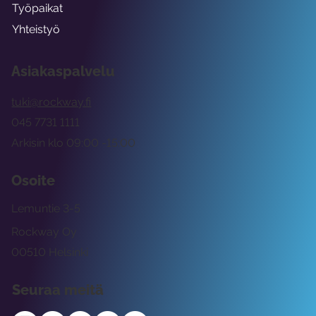
Työpaikat
Yhteistyö
Asiakaspalvelu
tuki@rockway.fi
045 7731 1111
Arkisin klo 09:00 -15:00
Osoite
Lemuntie 3-5
Rockway Oy
00510 Helsinki
Seuraa meitä