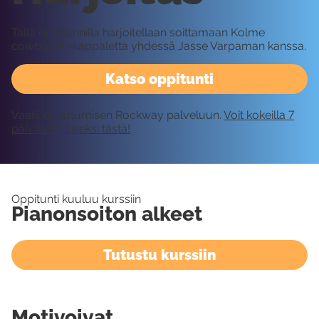
Tällä oppitunnilla harjoitellaan soittamaan Kolme
cowboyta -kappaletta yhdessä Jasse Varpaman kanssa.
Katso oppitunti
Vaatii kirjautumisen Rockway palveluun.
Voit kokeilla 7
päivää ilmaiseksi tästä!
Oppitunti kuuluu kurssiin
Pianonsoiton alkeet
Tutustu kurssiin
Motivoivat