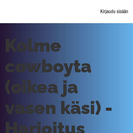
Kirjaudu sisään
Kolme
cowboyta
(oikea ja
vasen käsi) -
Harjoitus