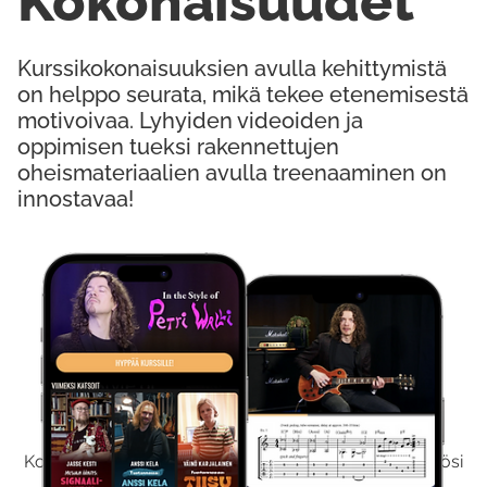
Kokonaisuudet
Kurssikokonaisuuksien avulla kehittymistä
on helppo seurata, mikä tekee etenemisestä
motivoivaa. Lyhyiden videoiden ja
oppimisen tueksi rakennettujen
oheismateriaalien avulla treenaaminen on
innostavaa!
Kokeile Ilmaiseksi
Kokeilemalla ilmaiseksi saat koko sisältömme käyttöösi
viikon ajaksi.