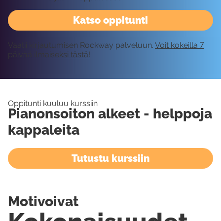
Katso oppitunti
Vaatii kirjautumisen Rockway palveluun.
Voit kokeilla 7
päivää ilmaiseksi tästä!
Oppitunti kuuluu kurssiin
Pianonsoiton alkeet - helppoja
kappaleita
Tutustu kurssiin
Motivoivat