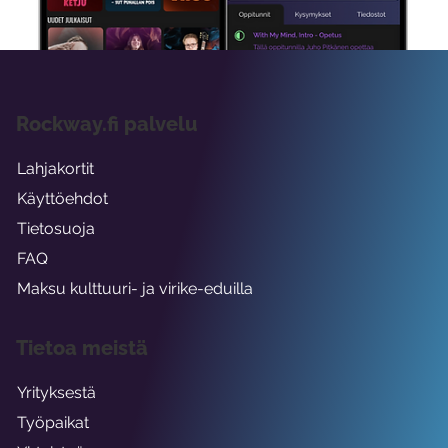
Rockway.fi palvelu
Lahjakortit
Käyttöehdot
Tietosuoja
FAQ
Maksu kulttuuri- ja virike-eduilla
Tietoa meistä
Yrityksestä
Työpaikat