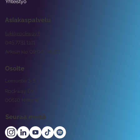
Yhteistyö
Asiakaspalvelu
tuki@rockway.fi
045 7731 1111
Arkisin klo 09:00 -15:00
Osoite
Lemuntie 3-5
Rockway Oy
00510 Helsinki
Seuraa meitä