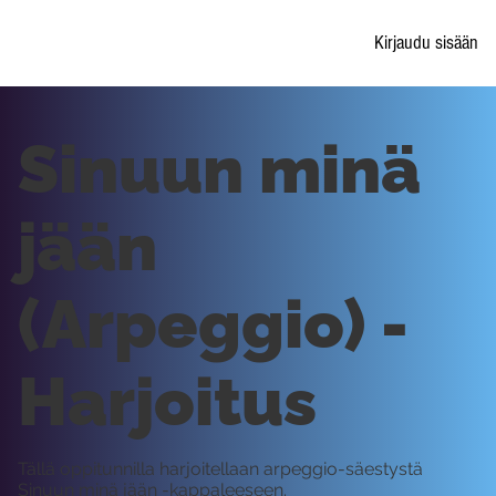
Kirjaudu sisään
Sinuun minä
jään
(Arpeggio) -
Harjoitus
Tällä oppitunnilla harjoitellaan arpeggio-säestystä
Sinuun minä jään -kappaleeseen.