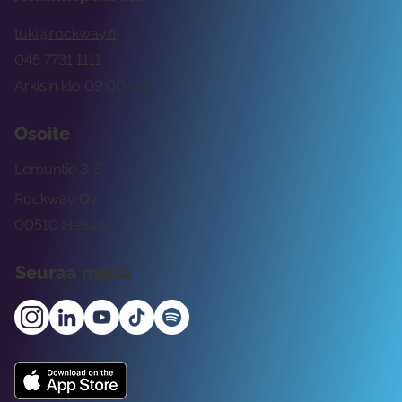
tuki@rockway.fi
045 7731 1111
Arkisin klo 09:00 -15:00
Osoite
Lemuntie 3-5
Rockway Oy
00510 Helsinki
Seuraa meitä