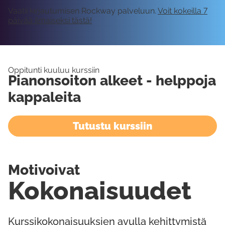
Vaatii kirjautumisen Rockway palveluun.
Voit kokeilla 7
päivää ilmaiseksi tästä!
Oppitunti kuuluu kurssiin
Pianonsoiton alkeet - helppoja
kappaleita
Tutustu kurssiin
Motivoivat
Kokonaisuudet
Kurssikokonaisuuksien avulla kehittymistä