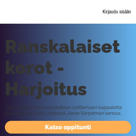
Kirjaudu sisään
Ranskalaiset
korot -
Harjoitus
Tällä oppitunnilla harjoitellaan soittamaan kappaletta
Ranskalaiset korto yhdessä Jasse Varpaman kanssa.
Katso oppitunti