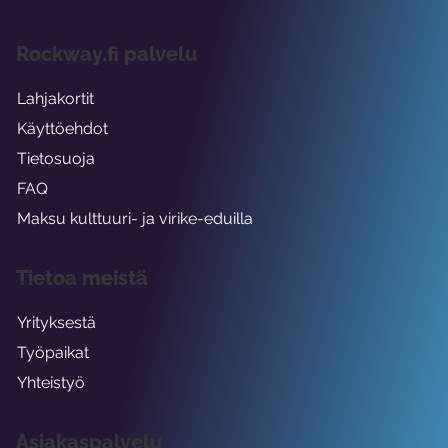
Rockway.fi palvelu
Lahjakortit
Käyttöehdot
Tietosuoja
FAQ
Maksu kulttuuri- ja virike-eduilla
Tietoa meistä
Yrityksestä
Työpaikat
Yhteistyö
Asiakaspalvelu