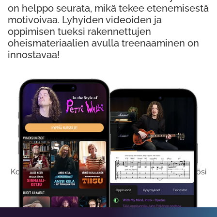
on helppo seurata, mikä tekee etenemisestä
motivoivaa. Lyhyiden videoiden ja
oppimisen tueksi rakennettujen
oheismateriaalien avulla treenaaminen on
innostavaa!
Kokeile Ilmaiseksi
Kokeilemalla ilmaiseksi saat koko sisältömme käyttöösi
viikon ajaksi.