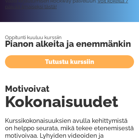
Vaatii kirjautumisen Rockway palveluun.
Voit kokeilla 7
päivää ilmaiseksi tästä!
Oppitunti kuuluu kurssiin
Pianon alkeita ja enemmänkin
Tutustu kurssiin
Motivoivat
Kokonaisuudet
Kurssikokonaisuuksien avulla kehittymistä
on helppo seurata, mikä tekee etenemisestä
motivoivaa. Lyhyiden videoiden ja