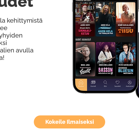
udet
la kehittymistä
kee
Lyhyiden
ksi
alien avulla
a!
Kokeile Ilmaiseksi