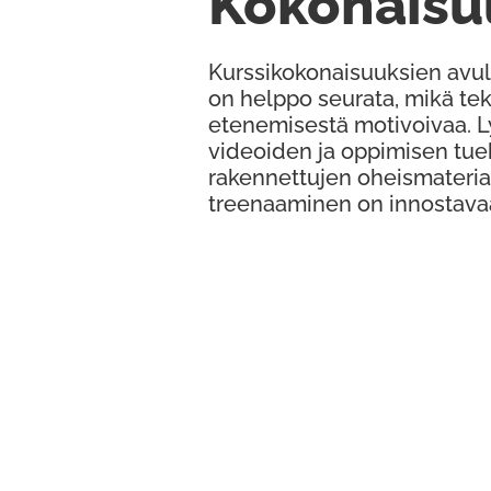
Kokonaisu
Kurssikokonaisuuksien avul
on helppo seurata, mikä te
etenemisestä motivoivaa. 
videoiden ja oppimisen tue
rakennettujen oheismateria
treenaaminen on innostava