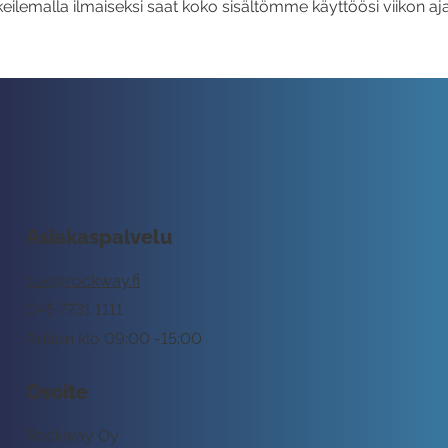
eilemalla ilmaiseksi saat koko sisältömme käyttöösi viikon aja
Asiakaspalvelu
tuki@rockway.fi
045 7731 1111
Arkisin klo 09:00 -15:00
Osoite
Rockway Oy