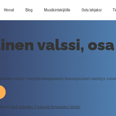
Hinnat
Blog
Musiikintekijöille
Osta lahjaksi
Ti
nen valssi, osa
malainen valssi -harjoituskappaleen bassopuolen säestys vas
eluun.
Voit kokeilla 7 päivää ilmaiseksi tästä!