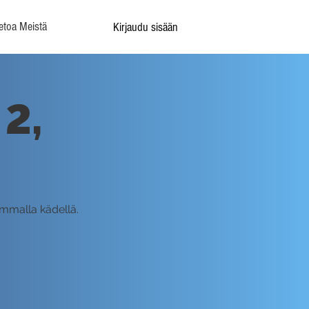
etoa Meistä
Kirjaudu sisään
 2,
emmalla kädellä.