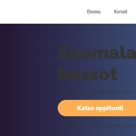
Etusivu
Kurssit
Suomalai
bassot
Tällä oppitunnilla opetellaan Suo
Katso oppitunti
Vaatii kirjautumisen Rockway palv