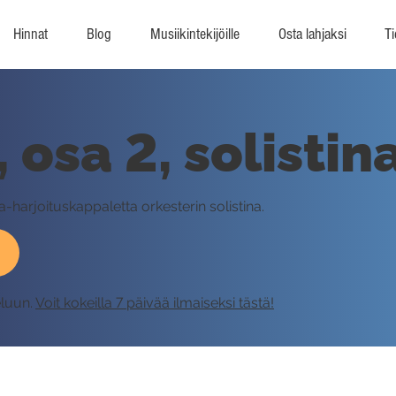
Hinnat
Blog
Musiikintekijöille
Osta lahjaksi
Ti
osa 2, solistin
-harjoituskappaletta orkesterin solistina.
eluun.
Voit kokeilla 7 päivää ilmaiseksi tästä!