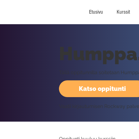
Etusivu
Kurssit
Humppa, 
Tällä oppitunnilla soitetaan Humppa
Katso oppitunti
Vaatii kirjautumisen Rockway palv
Oppitunti kuuluu kurssiin