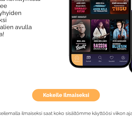
kee
Lyhyiden
ksi
alien avulla
a!
Kokeile Ilmaiseksi
eilemalla ilmaiseksi saat koko sisältömme käyttöösi viikon aja