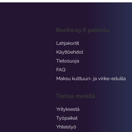
Rockway.fi palvelu
Lahjakortit
Käyttöehdot
Tietosuoja
FAQ
Maksu kulttuuri- ja virike-eduilla
Tietoa meistä
Yrityksestä
Työpaikat
Yhteistyö