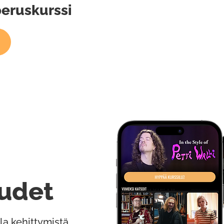
eruskurssi
udet
la kehittymistä