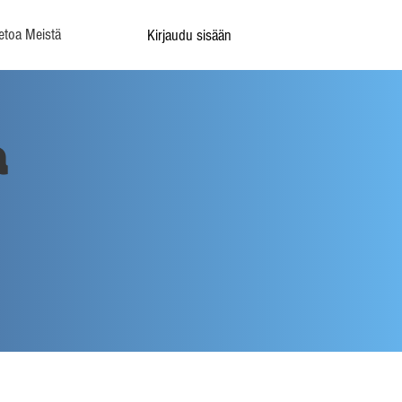
etoa Meistä
Kirjaudu sisään
a