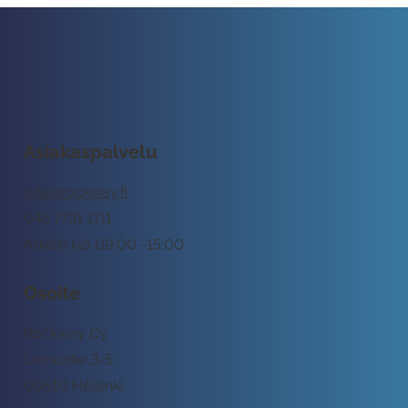
Asiakaspalvelu
tuki@rockway.fi
045 7731 1111
Arkisin klo 09:00 -15:00
Osoite
Rockway Oy
Lemuntie 3-5
00510 Helsinki