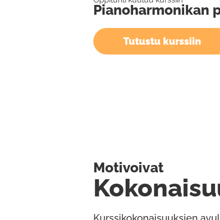
Pianoharmonikan p
Tutustu kurssiin
Motivoivat
Kokonaisu
Kurssikokonaisuuksien avul