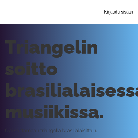
Kirjaudu sisään
Triangelin
soitto
brasilialaisess
musiikissa.
Opi soittamaan triangelia brasilialaisittain.