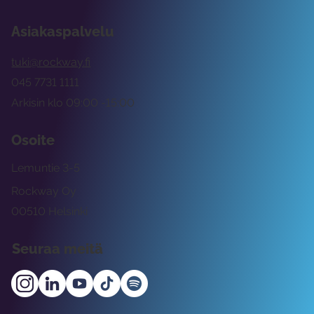
Asiakaspalvelu
tuki@rockway.fi
045 7731 1111
Arkisin klo 09:00 -15:00
Osoite
Lemuntie 3-5
Rockway Oy
00510 Helsinki
Seuraa meitä