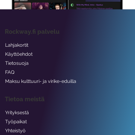
Rockway.fi palvelu
Lahjakortit
Käyttöehdot
Tietosuoja
FAQ
Maksu kulttuuri- ja virike-eduilla
Tietoa meistä
Yrityksestä
Työpaikat
Yhteistyö