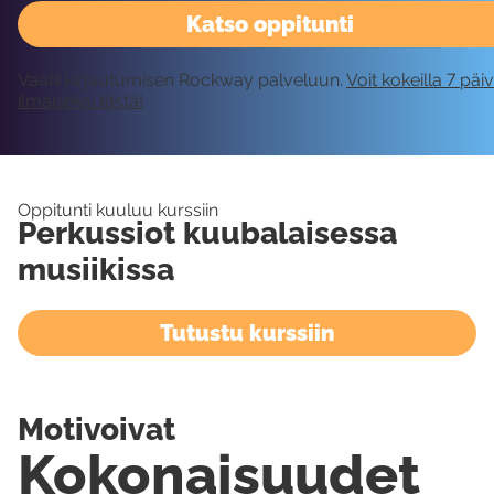
Katso oppitunti
Vaatii kirjautumisen Rockway palveluun.
Voit kokeilla 7 päi
ilmaiseksi tästä!
Oppitunti kuuluu kurssiin
Perkussiot kuubalaisessa
musiikissa
Tutustu kurssiin
Motivoivat
Kokonaisuudet