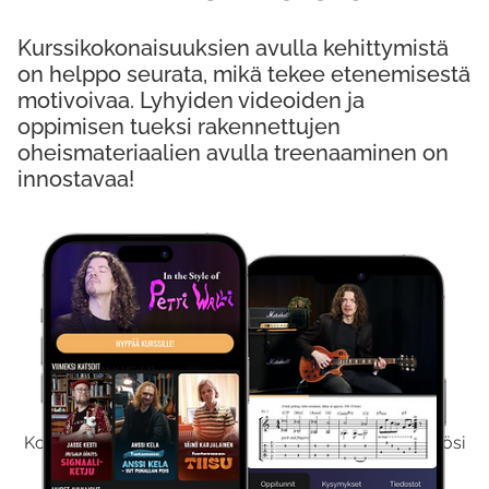
Kurssikokonaisuuksien avulla kehittymistä
on helppo seurata, mikä tekee etenemisestä
motivoivaa. Lyhyiden videoiden ja
oppimisen tueksi rakennettujen
oheismateriaalien avulla treenaaminen on
innostavaa!
Kokeile Ilmaiseksi
Kokeilemalla ilmaiseksi saat koko sisältömme käyttöösi
viikon ajaksi.