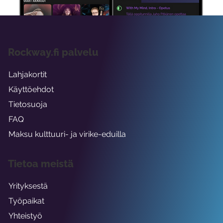
Rockway.fi palvelu
Lahjakortit
Käyttöehdot
Tietosuoja
FAQ
Maksu kulttuuri- ja virike-eduilla
Tietoa meistä
Yrityksestä
Työpaikat
Yhteistyö