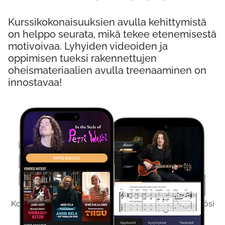
Kurssikokonaisuuksien avulla kehittymistä
on helppo seurata, mikä tekee etenemisestä
motivoivaa. Lyhyiden videoiden ja
oppimisen tueksi rakennettujen
oheismateriaalien avulla treenaaminen on
innostavaa!
Kokeile Ilmaiseksi
Kokeilemalla ilmaiseksi saat koko sisältömme käyttöösi
viikon ajaksi.