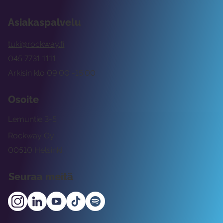
Asiakaspalvelu
tuki@rockway.fi
045 7731 1111
Arkisin klo 09:00 -15:00
Osoite
Lemuntie 3-5
Rockway Oy
00510 Helsinki
Seuraa meitä