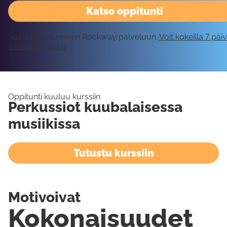
Katso oppitunti
Vaatii kirjautumisen Rockway palveluun.
Voit kokeilla 7 päi
ilmaiseksi tästä!
Oppitunti kuuluu kurssiin
Perkussiot kuubalaisessa
musiikissa
Tutustu kurssiin
Motivoivat
Kokonaisuudet