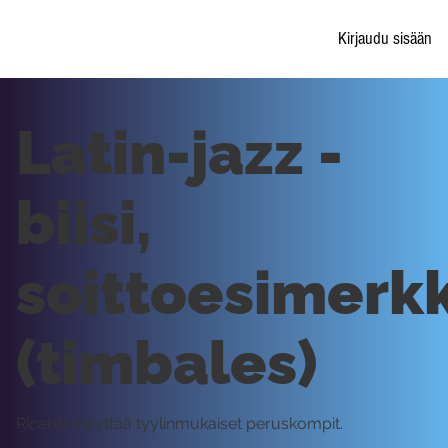
Kirjaudu sisään
Latin-jazz -
biisi,
soittoesimerkk
(timbales)
Ricardo näyttää tyylinmukaiset peruskompit.