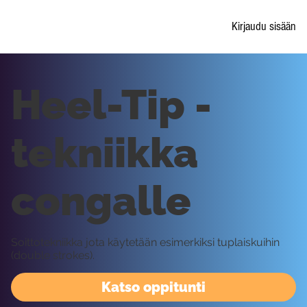
Kirjaudu sisään
Heel-Tip -
tekniikka
congalle
Soittotekniikka jota käytetään esimerkiksi tuplaiskuihin
(double strokes).
Katso oppitunti