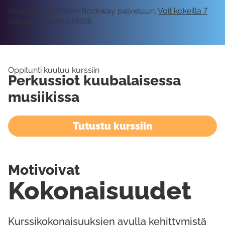
Vaatii kirjautumisen Rockway palveluun.
Voit kokeilla 7
päivää ilmaiseksi tästä!
Oppitunti kuuluu kurssiin
Perkussiot kuubalaisessa
musiikissa
Tutustu kurssiin
Motivoivat
Kokonaisuudet
Kurssikokonaisuuksien avulla kehittymistä