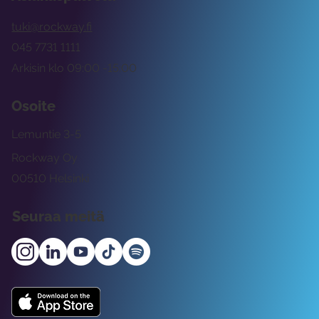
tuki@rockway.fi
045 7731 1111
Arkisin klo 09:00 -15:00
Osoite
Lemuntie 3-5
Rockway Oy
00510 Helsinki
Seuraa meitä