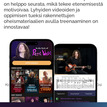
on helppo seurata, mikä tekee etenemisestä
motivoivaa. Lyhyiden videoiden ja
oppimisen tueksi rakennettujen
oheismateriaalien avulla treenaaminen on
innostavaa!
Kokeile Ilmaiseksi
Kokeilemalla ilmaiseksi saat koko sisältömme käyttöösi
viikon ajaksi.