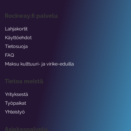
Rockway.fi palvelu
Lahjakortit
Käyttöehdot
Tietosuoja
FAQ
Maksu kulttuuri- ja virike-eduilla
Tietoa meistä
Yrityksestä
Työpaikat
Yhteistyö
Asiakaspalvelu