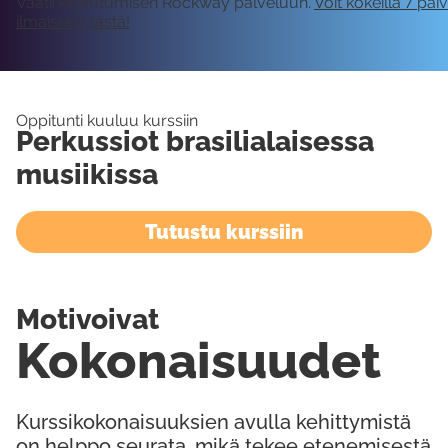
Vaatii kirjautumisen Rockway palveluun.
Voit kokeilla 7 päi
ilmaiseksi tästä!
Oppitunti kuuluu kurssiin
Perkussiot brasilialaisessa
musiikissa
Tutustu kurssiin
Motivoivat
Kokonaisuudet
Kurssikokonaisuuksien avulla kehittymistä
on helppo seurata, mikä tekee etenemisestä