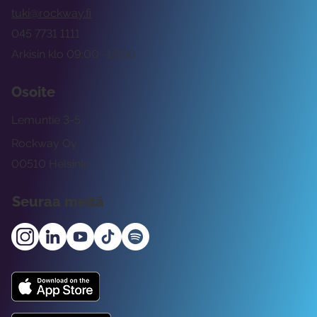
tuki@rockway.fi
045 7731 1111
Arkisin klo 09:00 -15:00
Osoite
Lemuntie 3-5
Rockway Oy
00510 Helsinki
Seuraa meitä