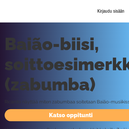
Kirjaudu sisään
Baião-biisi,
soittoesimerkk
(zabumba)
Ricardo näyttää miten zabumbaa soitetaan Baião-musiikiss
Katso oppitunti