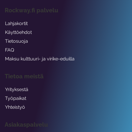
Rockway.fi palvelu
Lahjakortit
Käyttöehdot
Tietosuoja
FAQ
Maksu kulttuuri- ja virike-eduilla
Tietoa meistä
Yrityksestä
Työpaikat
Yhteistyö
Asiakaspalvelu