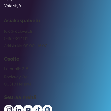
Yhteistyö
Asiakaspalvelu
tuki@rockway.fi
045 7731 1111
Arkisin klo 09:00 -15:00
Osoite
Lemuntie 3-5
Rockway Oy
00510 Helsinki
Seuraa meitä