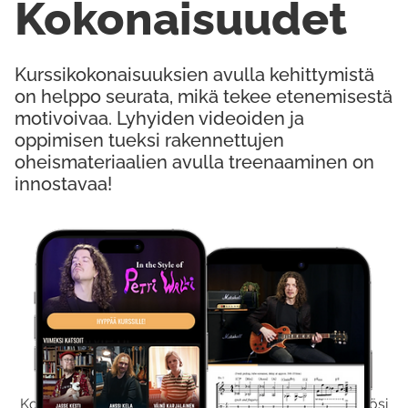
Kokonaisuudet
Kurssikokonaisuuksien avulla kehittymistä
on helppo seurata, mikä tekee etenemisestä
motivoivaa. Lyhyiden videoiden ja
oppimisen tueksi rakennettujen
oheismateriaalien avulla treenaaminen on
innostavaa!
Kokeile Ilmaiseksi
Kokeilemalla ilmaiseksi saat koko sisältömme käyttöösi