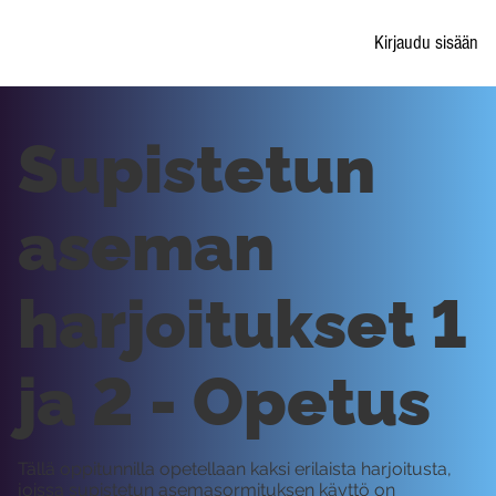
Kirjaudu sisään
Supistetun
aseman
harjoitukset 1
ja 2 - Opetus
Tällä oppitunnilla opetellaan kaksi erilaista harjoitusta,
joissa supistetun asemasormituksen käyttö on