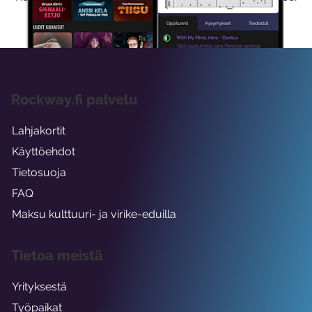
viikon ajaksi.
Rockway.fi palvelu
Lahjakortit
Käyttöehdot
Tietosuoja
FAQ
Maksu kulttuuri- ja virike-eduilla
Tietoa meistä
Yrityksestä
Työpaikat