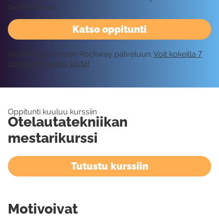
suositeltavaa.
Katso oppitunti
Vaatii kirjautumisen Rockway palveluun.
Voit kokeilla 7
päivää ilmaiseksi tästä!
Oppitunti kuuluu kurssiin
Otelautatekniikan
mestarikurssi
Tutustu kurssiin
Motivoivat