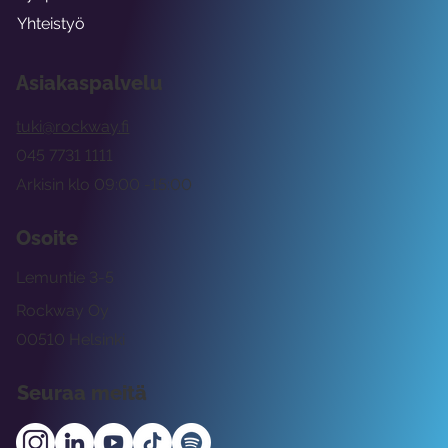
Yhteistyö
Asiakaspalvelu
tuki@rockway.fi
045 7731 1111
Arkisin klo 09:00 -15:00
Osoite
Lemuntie 3-5
Rockway Oy
00510 Helsinki
Seuraa meitä