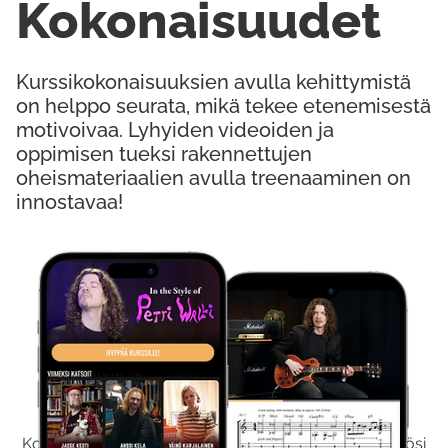
Kokonaisuudet
Kurssikokonaisuuksien avulla kehittymistä
on helppo seurata, mikä tekee etenemisestä
motivoivaa. Lyhyiden videoiden ja
oppimisen tueksi rakennettujen
oheismateriaalien avulla treenaaminen on
innostavaa!
Kokeile Ilmaiseksi
Kokeilemalla ilmaiseksi saat koko sisältömme käyttöösi