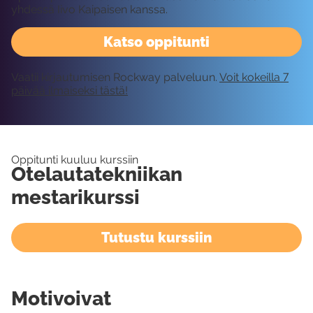
yhdessä Iivo Kaipaisen kanssa.
Katso oppitunti
Vaatii kirjautumisen Rockway palveluun.
Voit kokeilla 7
päivää ilmaiseksi tästä!
Oppitunti kuuluu kurssiin
Otelautatekniikan
mestarikurssi
Tutustu kurssiin
Motivoivat