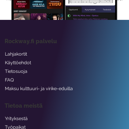
viikon ajaksi.
Rockway.fi palvelu
Lahjakortit
Käyttöehdot
Tietosuoja
FAQ
Maksu kulttuuri- ja virike-eduilla
Tietoa meistä
Yrityksestä
Työpaikat