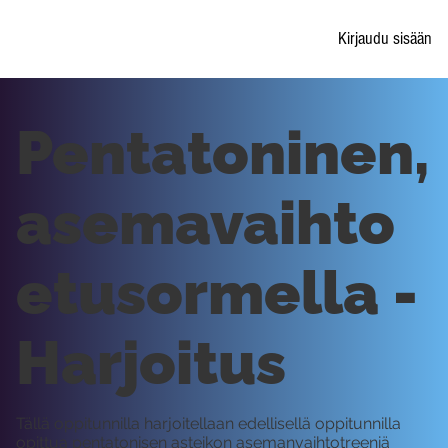
Kirjaudu sisään
Pentatoninen,
asemavaihto
etusormella -
Harjoitus
Tällä oppitunnilla harjoitellaan edellisellä oppitunnilla
opittua pentatonisen asteikon asemanvaihtotreeniä