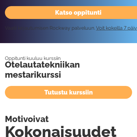
Katso oppitunti
Vaatii kirjautumisen Rockway palveluun.
Voit kokeilla 7 päi
Oppitunti kuuluu kurssiin
Otelautatekniikan
mestarikurssi
Tutustu kurssiin
Motivoivat
Kokonaisuudet