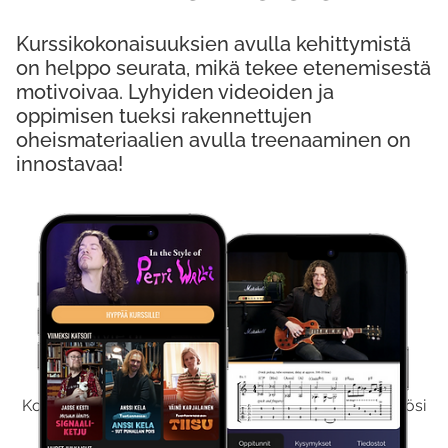
Kurssikokonaisuuksien avulla kehittymistä
on helppo seurata, mikä tekee etenemisestä
motivoivaa. Lyhyiden videoiden ja
oppimisen tueksi rakennettujen
oheismateriaalien avulla treenaaminen on
innostavaa!
Kokeile Ilmaiseksi
Kokeilemalla ilmaiseksi saat koko sisältömme käyttöösi
viikon ajaksi.