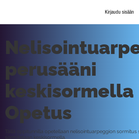
Kirjaudu sisään
Nelisointuarp
perusääni
keskisormella 
Opetus
Tällä oppitunnilla opetellaan nelisointuarpeggion sormitus s
sormitetaan keskisormella.