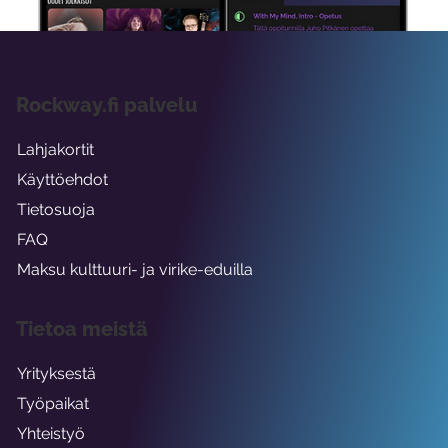
Rockway.fi palvelu
Lahjakortit
Käyttöehdot
Tietosuoja
FAQ
Maksu kulttuuri- ja virike-eduilla
Tietoa meistä
Yrityksestä
Työpaikat
Yhteistyö