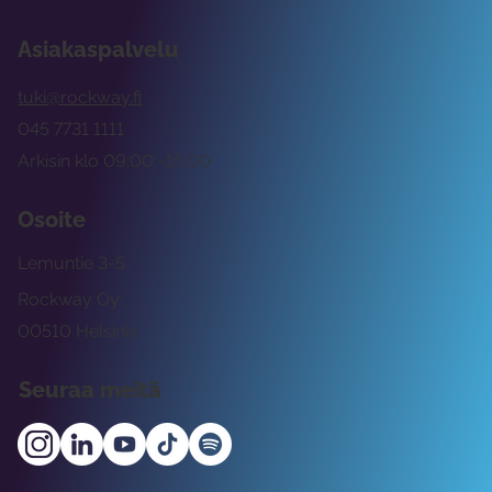
Asiakaspalvelu
tuki@rockway.fi
045 7731 1111
Arkisin klo 09:00 -15:00
Osoite
Lemuntie 3-5
Rockway Oy
00510 Helsinki
Seuraa meitä