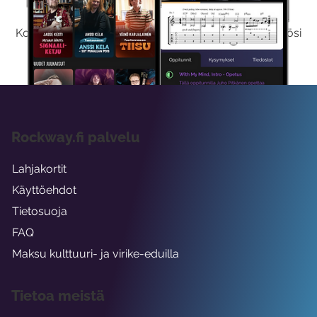
Kokeilemalla ilmaiseksi saat koko sisältömme käyttöösi
viikon ajaksi.
Rockway.fi palvelu
Lahjakortit
Käyttöehdot
Tietosuoja
FAQ
Maksu kulttuuri- ja virike-eduilla
Tietoa meistä