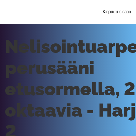
Kirjaudu sisään
Nelisointuarp
perusääni
etusormella, 2
oktaavia - Har
2