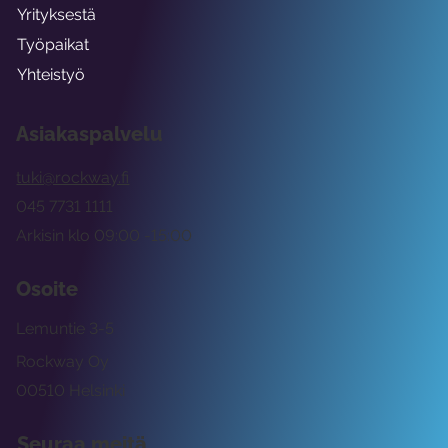
Yrityksestä
Työpaikat
Yhteistyö
Asiakaspalvelu
tuki@rockway.fi
045 7731 1111
Arkisin klo 09:00 -15:00
Osoite
Lemuntie 3-5
Rockway Oy
00510 Helsinki
Seuraa meitä