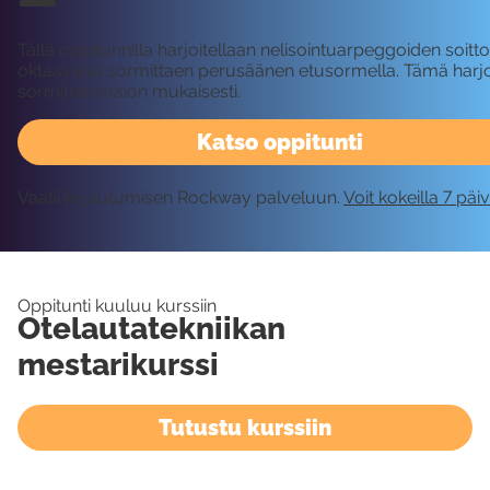
Tällä oppitunnilla harjoitellaan nelisointuarpeggoiden soit
oktaavissa sormittaen perusäänen etusormella. Tämä harjoi
sormitusversion mukaisesti.
Katso oppitunti
Vaatii kirjautumisen Rockway palveluun.
Voit kokeilla 7 päi
Oppitunti kuuluu kurssiin
Otelautatekniikan
mestarikurssi
Tutustu kurssiin