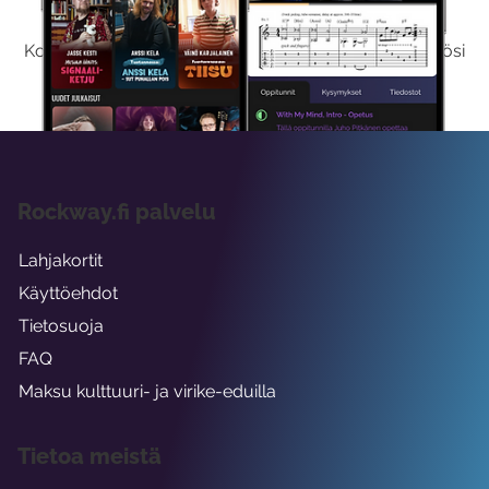
Kokeilemalla ilmaiseksi saat koko sisältömme käyttöösi
viikon ajaksi.
Rockway.fi palvelu
Lahjakortit
Käyttöehdot
Tietosuoja
FAQ
Maksu kulttuuri- ja virike-eduilla
Tietoa meistä