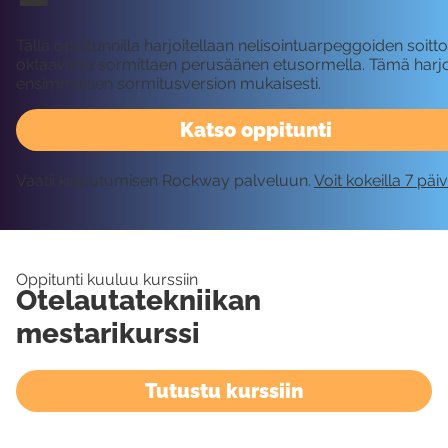
Tällä oppitunnilla harjoitellaan nelisointuarpeggoiden soit
oktaavissa sormittaen perusäänen etusormella. Tämä harjo
ensimmäisen sormitusversion mukaisesti.
Katso oppitunti
Vaatii kirjautumisen Rockway palveluun.
Voit kokeilla 7 päi
Oppitunti kuuluu kurssiin
Otelautatekniikan
mestarikurssi
Tutustu kurssiin