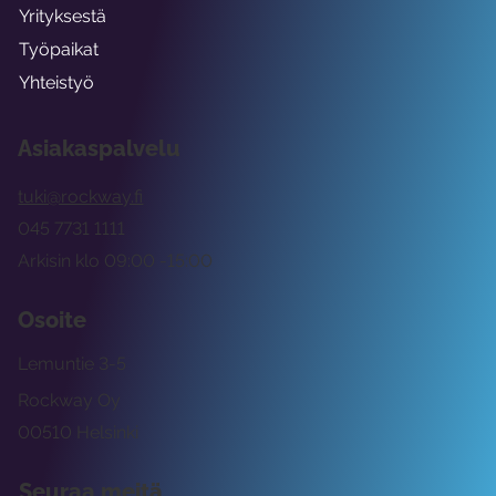
Yrityksestä
Työpaikat
Yhteistyö
Asiakaspalvelu
tuki@rockway.fi
045 7731 1111
Arkisin klo 09:00 -15:00
Osoite
Lemuntie 3-5
Rockway Oy
00510 Helsinki
Seuraa meitä