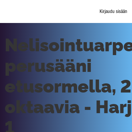
Kirjaudu sisään
Nelisointuarp
perusääni
etusormella, 2
oktaavia - Har
1