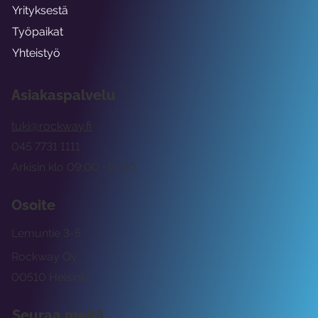
Yrityksestä
Työpaikat
Yhteistyö
Asiakaspalvelu
tuki@rockway.fi
045 7731 1111
Arkisin klo 09:00 -15:00
Osoite
Lemuntie 3-5
Rockway Oy
00510 Helsinki
Seuraa meitä