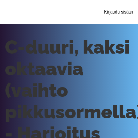
Kirjaudu sisään
C-duuri, kaksi
oktaavia
(vaihto
pikkusormella
- Harjoitus