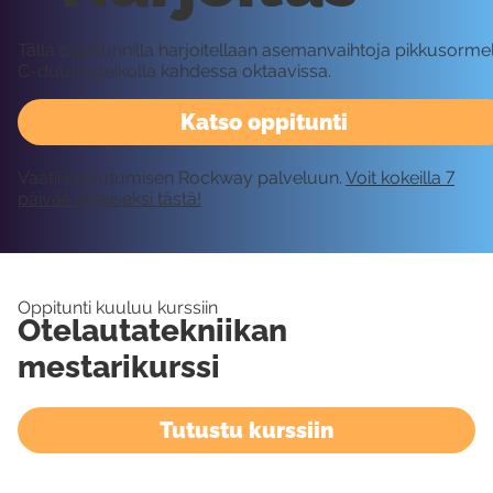
Tällä oppitunnilla harjoitellaan asemanvaihtoja pikkusorme
C-duuriasteikolla kahdessa oktaavissa.
Katso oppitunti
Vaatii kirjautumisen Rockway palveluun.
Voit kokeilla 7
päivää ilmaiseksi tästä!
Oppitunti kuuluu kurssiin
Otelautatekniikan
mestarikurssi
Tutustu kurssiin