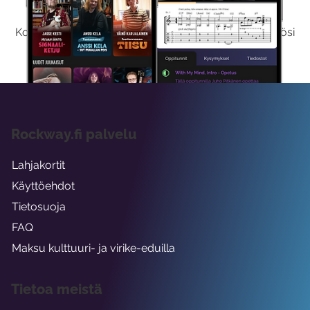
Kokeilemalla ilmaiseksi saat koko sisältömme käyttöösi
viikon ajaksi.
Rockway.fi palvelu
Lahjakortit
Käyttöehdot
Tietosuoja
FAQ
Maksu kulttuuri- ja virike-eduilla
Tietoa meistä