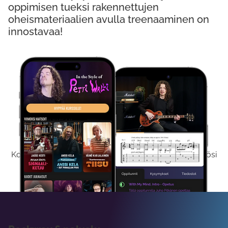
oppimisen tueksi rakennettujen
oheismateriaalien avulla treenaaminen on
innostavaa!
Kokeile Ilmaiseksi
Kokeilemalla ilmaiseksi saat koko sisältömme käyttöösi
viikon ajaksi.