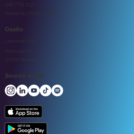
045 7731 1111
Arkisin klo 09:00 -15:00
Osoite
Lemuntie 3-5
Rockway Oy
00510 Helsinki
Seuraa meitä