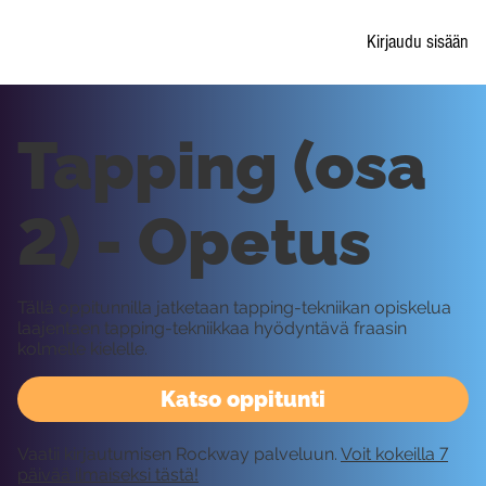
Kirjaudu sisään
Tapping (osa
2) - Opetus
Tällä oppitunnilla jatketaan tapping-tekniikan opiskelua
laajentaen tapping-tekniikkaa hyödyntävä fraasin
kolmelle kielelle.
Katso oppitunti
Vaatii kirjautumisen Rockway palveluun.
Voit kokeilla 7
päivää ilmaiseksi tästä!