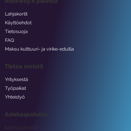
Rockway.fi palvelu
Lahjakortit
Käyttöehdot
Tietosuoja
FAQ
Maksu kulttuuri- ja virike-eduilla
Tietoa meistä
Yrityksestä
Työpaikat
Yhteistyö
Asiakaspalvelu
tuki@rockway.fi