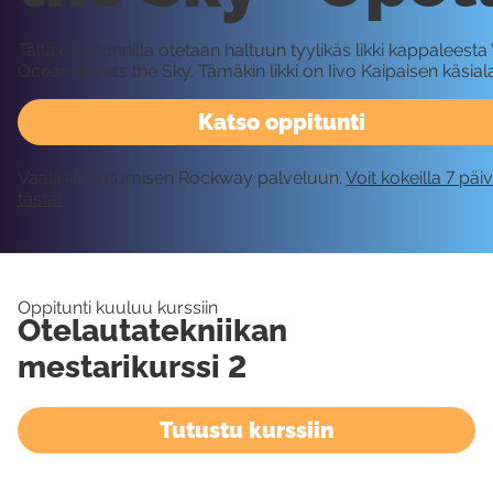
Tällä oppitunnilla otetaan haltuun tyylikäs likki kappaleest
Ocean Greets the Sky. Tämäkin likki on Iivo Kaipaisen käsial
Katso oppitunti
Vaatii kirjautumisen Rockway palveluun.
Voit kokeilla 7 päi
tästä!
Oppitunti kuuluu kurssiin
Otelautatekniikan
mestarikurssi 2
Tutustu kurssiin