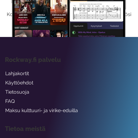
Kokeilemalla ilmaiseksi saat koko sisältömme käyttöösi
viikon ajaksi.
Rockway.fi palvelu
Lahjakortit
Käyttöehdot
Tietosuoja
FAQ
Maksu kulttuuri- ja virike-eduilla
Tietoa meistä