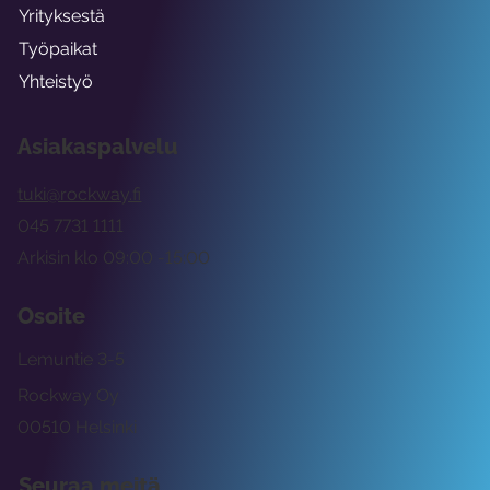
Yrityksestä
Työpaikat
Yhteistyö
Asiakaspalvelu
tuki@rockway.fi
045 7731 1111
Arkisin klo 09:00 -15:00
Osoite
Lemuntie 3-5
Rockway Oy
00510 Helsinki
Seuraa meitä