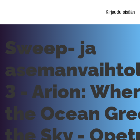
Kirjaudu sisään
Sweep- ja
asemanvaihtol
3 - Arion: Whe
the Ocean Gre
the Sky - Opet