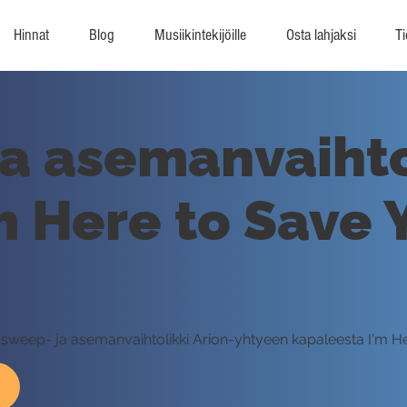
Hinnat
Blog
Musiikintekijöille
Osta lahjaksi
Ti
a asemanvaihtol
m Here to Save 
en sweep- ja asemanvaihtolikki Arion-yhtyeen kapaleesta I'm H