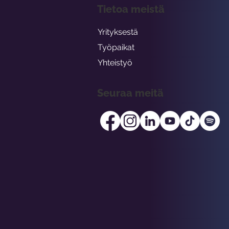
Tietoa meistä
Yrityksestä
Työpaikat
Yhteistyö
Seuraa meitä