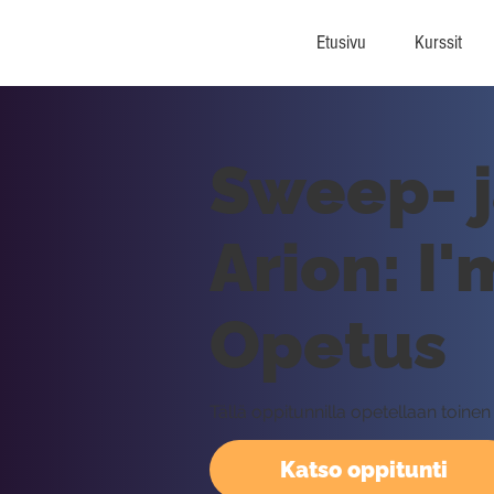
Etusivu
Kurssit
Sweep- j
Arion: I'
Opetus
Tällä oppitunnilla opetellaan toin
Katso oppitunti