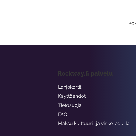
Kok
Rockway.fi palvelu
Lahjakortit
Käyttöehdot
Tietosuoja
FAQ
Maksu kulttuuri- ja virike-eduilla