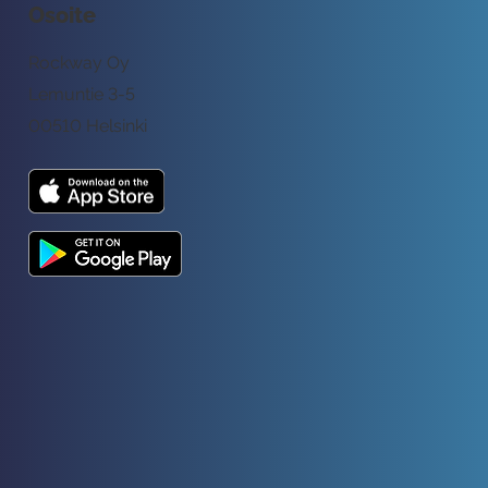
Osoite
Rockway Oy
Lemuntie 3-5
00510 Helsinki