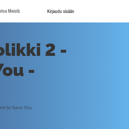
etoa Meistä
Kirjaudu sisään
ikki 2 -
You -
ere to Save You.