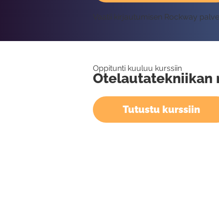
Vaatii kirjautumisen Rockway palv
Oppitunti kuuluu kurssiin
Otelautatekniikan 
Tutustu kurssiin