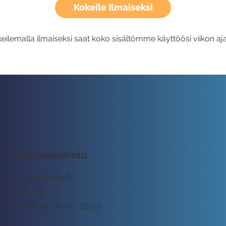
Kokeile Ilmaiseksi
eilemalla ilmaiseksi saat koko sisältömme käyttöösi viikon aja
Asiakaspalvelu
tuki@rockway.fi
045 7731 1111
Arkisin klo 09:00 -15:00