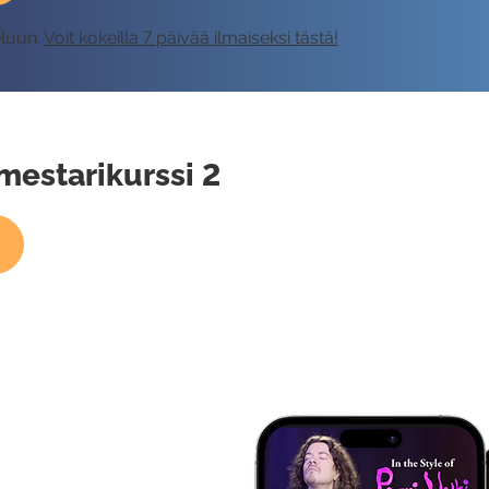
eluun.
Voit kokeilla 7 päivää ilmaiseksi tästä!
mestarikurssi 2