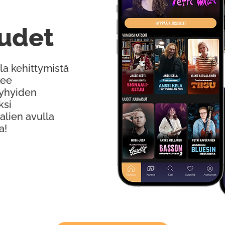
udet
la kehittymistä
kee
Lyhyiden
ksi
alien avulla
a!