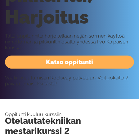
Harjoitus
Tällä oppitunnilla harjoitellaan neljän sormen käyttöä
nimettömän ja pikkurillin osalta yhdessä Iivo Kaipaisen
kanssa.
Katso oppitunti
Vaatii kirjautumisen Rockway palveluun.
Voit kokeilla 7
päivää ilmaiseksi tästä!
Oppitunti kuuluu kurssiin
Otelautatekniikan
mestarikurssi 2