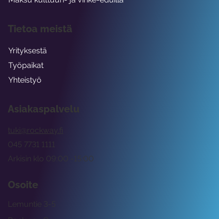
Tietoa meistä
Yrityksestä
Työpaikat
Yhteistyö
Asiakaspalvelu
tuki@rockway.fi
045 7731 1111
Arkisin klo 09:00 -15:00
Osoite
Lemuntie 3-5