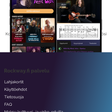
Kokeile Ilmaiseksi
Kokeilemalla ilmaiseksi saat koko sisältömme käyttöösi
viikon ajaksi.
Rockway.fi palvelu
Lahjakortit
Käyttöehdot
Tietosuoja
FAQ
Maksu kulttuuri- ja virike-eduilla