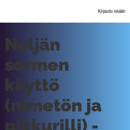
Kirjaudu sisään
Neljän
sormen
käyttö
(nimetön ja
pikkurilli) -