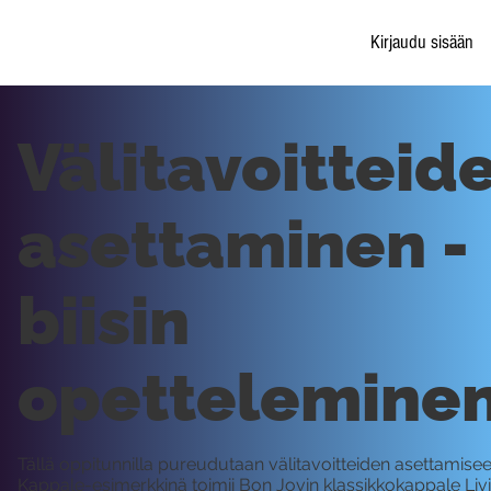
Kirjaudu sisään
Välitavoitteid
asettaminen -
biisin
opettelemine
Tällä oppitunnilla pureudutaan välitavoitteiden asettamisee
Kappale-esimerkkinä toimii Bon Jovin klassikkokappale Liv