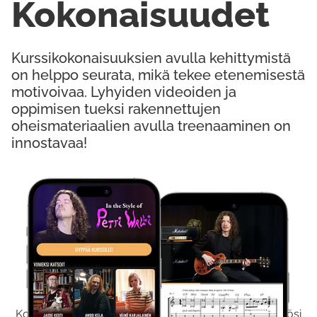
Kokonaisuudet
Kurssikokonaisuuksien avulla kehittymistä
on helppo seurata, mikä tekee etenemisestä
motivoivaa. Lyhyiden videoiden ja
oppimisen tueksi rakennettujen
oheismateriaalien avulla treenaaminen on
innostavaa!
Kokeile Ilmaiseksi
Kokeilemalla ilmaiseksi saat koko sisältömme käyttöösi