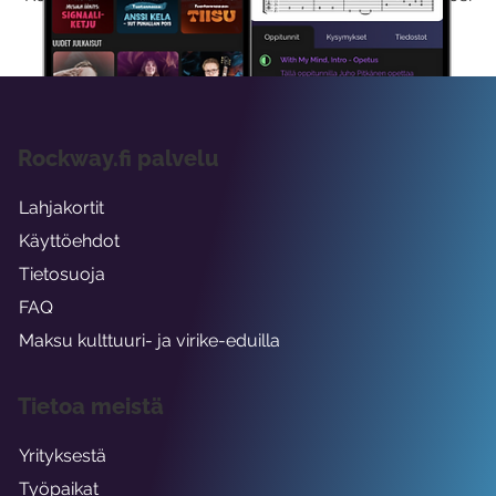
viikon ajaksi.
Rockway.fi palvelu
Lahjakortit
Käyttöehdot
Tietosuoja
FAQ
Maksu kulttuuri- ja virike-eduilla
Tietoa meistä
Yrityksestä
Työpaikat