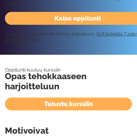
a Prayer.
Katso oppitunti
Vaatii kirjautumisen Rockway palveluun.
Voit kokeilla 7 päi
ilmaiseksi tästä!
Oppitunti kuuluu kurssiin
Opas tehokkaaseen
harjoitteluun
Tutustu kurssiin
Motivoivat