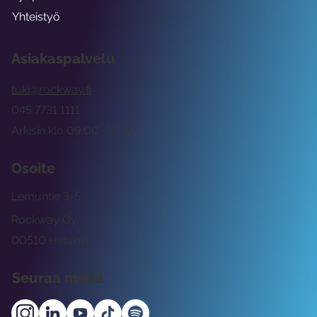
Yhteistyö
Asiakaspalvelu
tuki@rockway.fi
045 7731 1111
Arkisin klo 09:00 -15:00
Osoite
Lemuntie 3-5
Rockway Oy
00510 Helsinki
Seuraa meitä