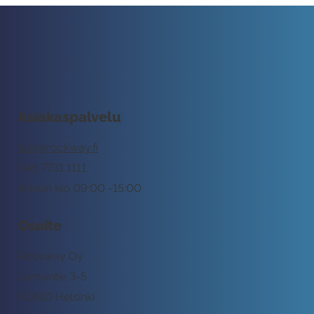
Asiakaspalvelu
tuki@rockway.fi
045 7731 1111
Arkisin klo 09:00 -15:00
Osoite
Rockway Oy
Lemuntie 3-5
00510 Helsinki