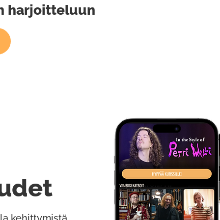
 harjoitteluun
udet
la kehittymistä