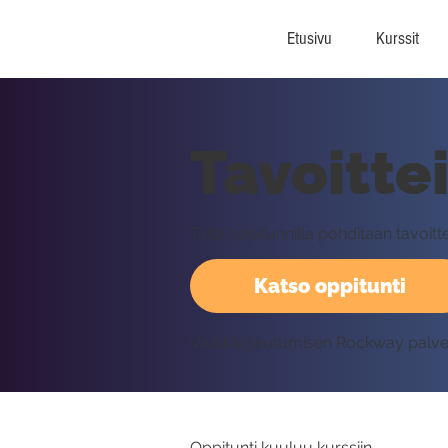
Etusivu
Kurssit
Tavoitte
Tällä oppitunnilla pohditaan tavoitt
Katso oppitunti
Vaatii kirjautumisen Rockway palv
Oppitunti kuuluu kurssiin