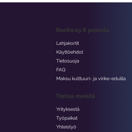
Rockway.fi palvelu
Lahjakortit
Käyttöehdot
Tietosuoja
FAQ
Maksu kulttuuri- ja virike-eduilla
Tietoa meistä
Yrityksestä
Työpaikat
Yhteistyö