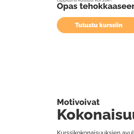
Opas tehokkaaseen
Tutustu kurssiin
Motivoivat
Kokonaisu
Kurssikokonaisuuksien avul