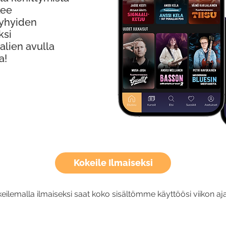
kee
Lyhyiden
ksi
alien avulla
a!
Kokeile Ilmaiseksi
eilemalla ilmaiseksi saat koko sisältömme käyttöösi viikon aja