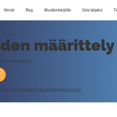
Hinnat
Blog
Musiikintekijöille
Osta lahjaksi
Ti
iden määrittely
eiden määrittelyä.
eluun.
Voit kokeilla 7 päivää ilmaiseksi tästä!