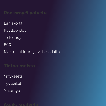
Rockway.fi palvelu
Lahjakortit
Käyttöehdot
Tietosuoja
FAQ
Maksu kulttuuri- ja virike-eduilla
Tietoa meistä
Yrityksestä
Työpaikat
Yhteistyö
Asiakaspalvelu