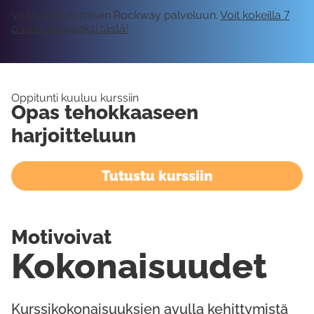
Vaatii kirjautumisen Rockway palveluun.
Voit kokeilla 7
päivää ilmaiseksi tästä!
Oppitunti kuuluu kurssiin
Opas tehokkaaseen
harjoitteluun
Tutustu kurssiin
Motivoivat
Kokonaisuudet
Kurssikokonaisuuksien avulla kehittymistä