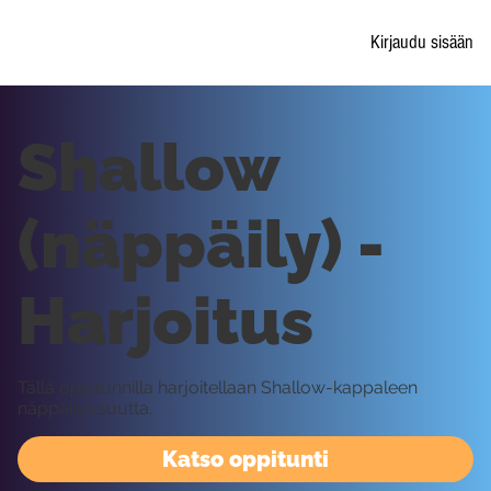
Kirjaudu sisään
Shallow
(näppäily) -
Harjoitus
Tällä oppitunnilla harjoitellaan Shallow-kappaleen
näppäilyosuutta.
Katso oppitunti