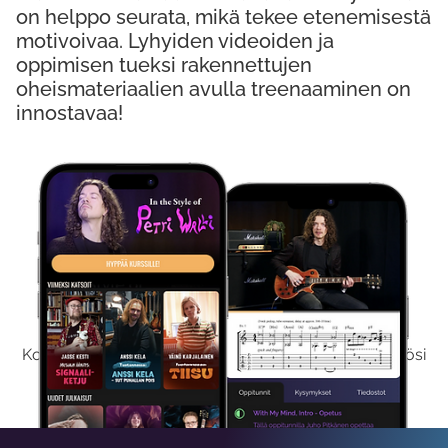
on helppo seurata, mikä tekee etenemisestä
motivoivaa. Lyhyiden videoiden ja
oppimisen tueksi rakennettujen
oheismateriaalien avulla treenaaminen on
innostavaa!
Kokeile Ilmaiseksi
Kokeilemalla ilmaiseksi saat koko sisältömme käyttöösi
viikon ajaksi.