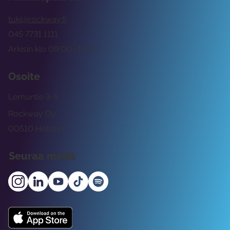
tuki@rockway.fi
045 7731 1111
Arkisin klo 09:00 -15:00
Osoite
Lemuntie 3-5
Rockway Oy
00510 Helsinki
Seuraa meitä