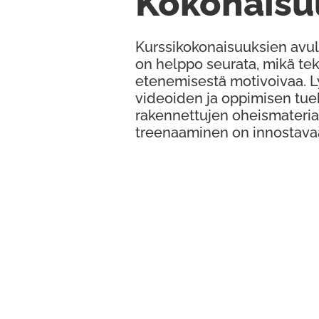
Kokonaisu
Kurssikokonaisuuksien avul
on helppo seurata, mikä te
etenemisestä motivoivaa. 
videoiden ja oppimisen tue
rakennettujen oheismateria
treenaaminen on innostava