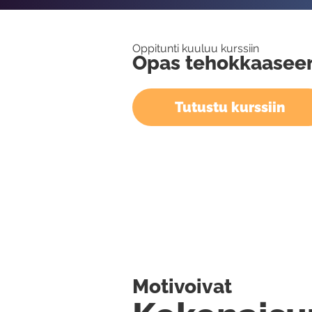
Oppitunti kuuluu kurssiin
Opas tehokkaaseen
Tutustu kurssiin
Motivoivat