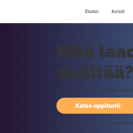
Etusivu
Kurssit
Mitä laa
sisältää
Tällä oppitunnilla tutustutaan mitä l
Katso oppitunti
Vaatii kirjautumisen Rockway palv