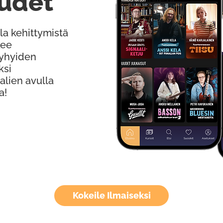
udet
la kehittymistä
kee
Lyhyiden
ksi
alien avulla
a!
Kokeile Ilmaiseksi