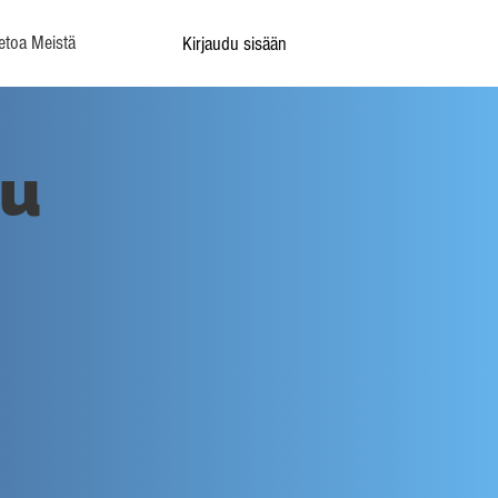
etoa Meistä
Kirjaudu sisään
lu