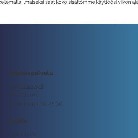
eilemalla ilmaiseksi saat koko sisältömme käyttöösi viikon aja
Asiakaspalvelu
tuki@rockway.fi
045 7731 1111
Arkisin klo 09:00 -15:00
Osoite
Rockway Oy