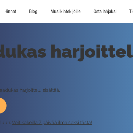
Hinnat
Blog
Musiikintekijöille
Osta lahjaksi
Ti
dukas harjoitte
?
aadukas harjoittelu sisältää.
eluun.
Voit kokeilla 7 päivää ilmaiseksi tästä!