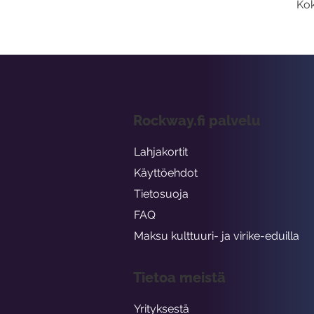
Kok
Rockway.fi palvelu
Lahjakortit
Käyttöehdot
Tietosuoja
FAQ
Maksu kulttuuri- ja virike-eduilla
Tietoa meistä
Yrityksestä