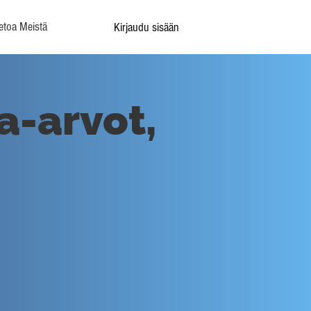
etoa Meistä
Kirjaudu sisään
ka-arvot,