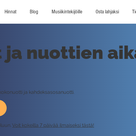
Hinnat
Blog
Musiikintekijöille
Osta lahjaksi
Ti
t ja nuottien ai
ä kokonuotti ja kahdeksasosanuotti.
eluun.
Voit kokeilla 7 päivää ilmaiseksi tästä!