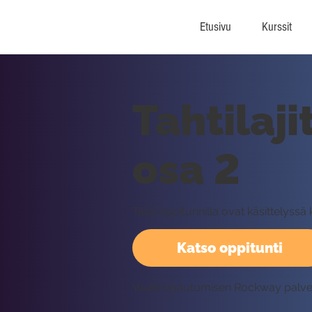
Etusivu
Kurssit
Tahtilaji
osa 2
Tällä oppitunnilla ovat käsittelyss
Katso oppitunti
Vaatii kirjautumisen Rockway palv