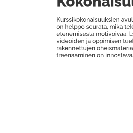
Kokonaisu
Kurssikokonaisuuksien avul
on helppo seurata, mikä te
etenemisestä motivoivaa. 
videoiden ja oppimisen tue
rakennettujen oheismateria
treenaaminen on innostava