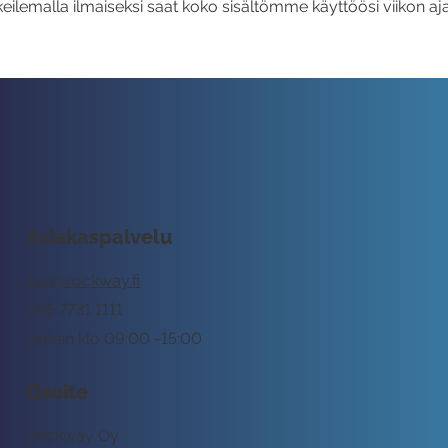
eilemalla ilmaiseksi saat koko sisältömme käyttöösi viikon aja
Asiakaspalvelu
tuki@rockway.fi
045 7731 1111
Arkisin klo 09:00 -15:00
Osoite
Rockway Oy