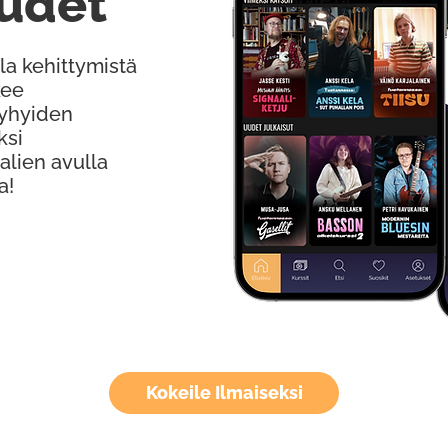
udet
la kehittymistä
kee
Lyhyiden
ksi
alien avulla
a!
Kokeile Ilmaiseksi