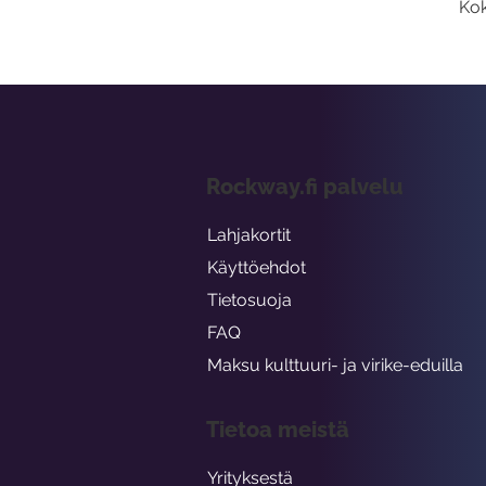
Kok
Rockway.fi palvelu
Lahjakortit
Käyttöehdot
Tietosuoja
FAQ
Maksu kulttuuri- ja virike-eduilla
Tietoa meistä
Yrityksestä