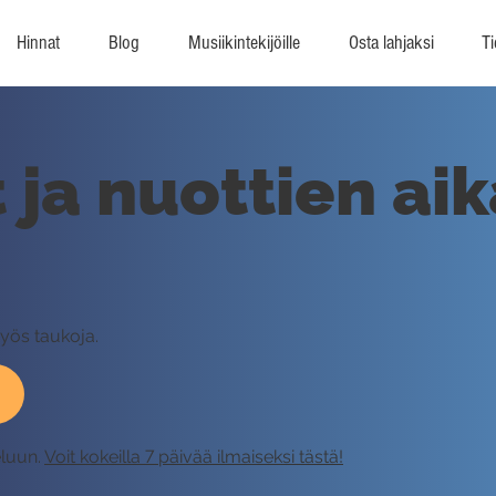
Hinnat
Blog
Musiikintekijöille
Osta lahjaksi
Ti
t ja nuottien ai
myös taukoja.
eluun.
Voit kokeilla 7 päivää ilmaiseksi tästä!