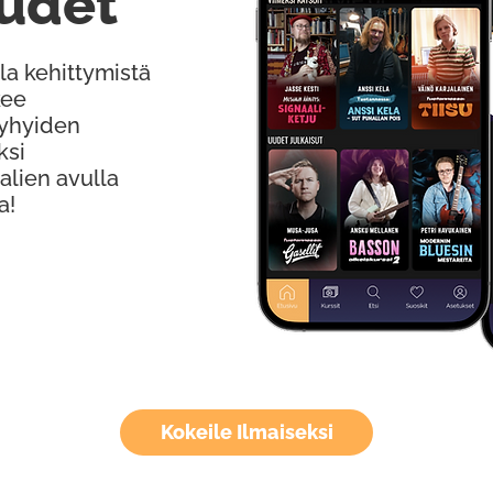
udet
la kehittymistä
kee
Lyhyiden
ksi
alien avulla
a!
Kokeile Ilmaiseksi