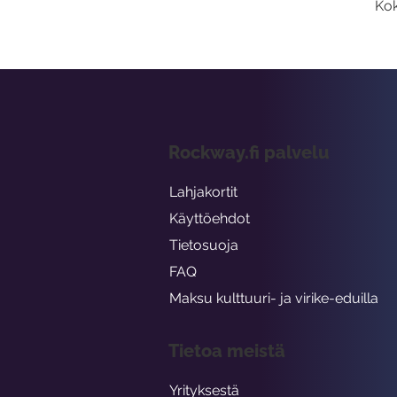
Kok
Rockway.fi palvelu
Lahjakortit
Käyttöehdot
Tietosuoja
FAQ
Maksu kulttuuri- ja virike-eduilla
Tietoa meistä
Yrityksestä