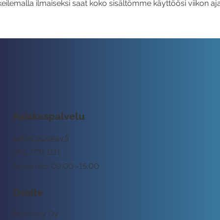
eilemalla ilmaiseksi saat koko sisältömme käyttöösi viikon aja
Asiakaspalvelu
tuki@rockway.fi
045 7731 1111
Arkisin klo 09:00 -15:00
Osoite
Rockway Oy