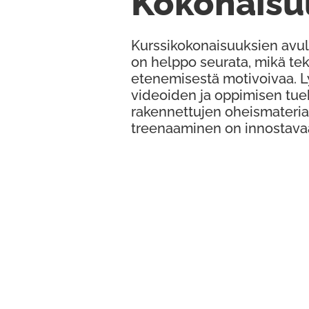
Kokonaisu
Kurssikokonaisuuksien avul
on helppo seurata, mikä te
etenemisestä motivoivaa. 
videoiden ja oppimisen tue
rakennettujen oheismateria
treenaaminen on innostava