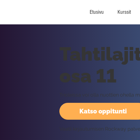
Etusivu
Kurssit
Tahtilaji
osa 11
Trioleissa voi olla nuottien ohella 
Katso oppitunti
Vaatii kirjautumisen Rockway palv