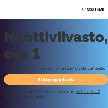
Kirjaudu sisään
Nuottiviivasto,
osa 1
Tutustutaan nuottiviivastoon ja nuottien sijoitteluun siellä.
Katso oppitunti
Vaatii kirjautumisen Rockway palveluun.
Voit kokeilla 7
päivää ilmaiseksi tästä!