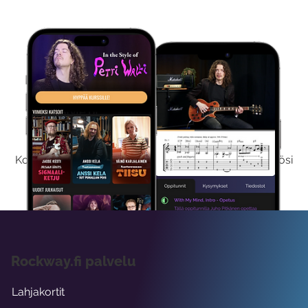
Kokeile Ilmaiseksi
Kokeilemalla ilmaiseksi saat koko sisältömme käyttöösi
viikon ajaksi.
Rockway.fi palvelu
Lahjakortit