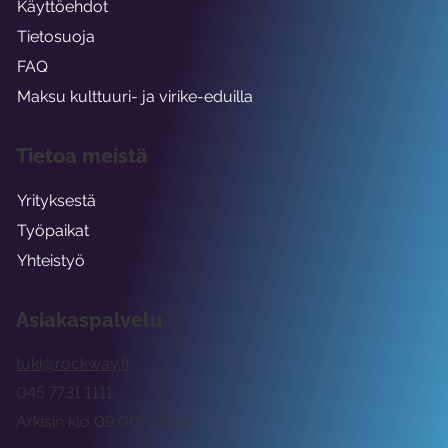
Käyttöehdot
Tietosuoja
FAQ
Maksu kulttuuri- ja virike-eduilla
Tietoa meistä
Yrityksestä
Työpaikat
Yhteistyö
Asiakaspalvelu
tuki@rockway.fi
045 7731 1111
Arkisin klo 09:00 -15:00