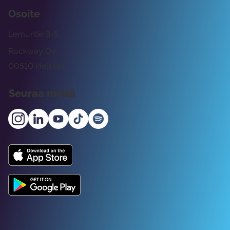
Osoite
Lemuntie 3-5
Rockway Oy
00510 Helsinki
Seuraa meitä