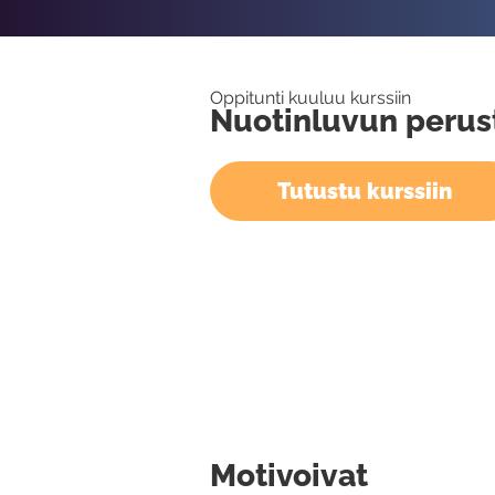
Oppitunti kuuluu kurssiin
Nuotinluvun perus
Tutustu kurssiin
Motivoivat