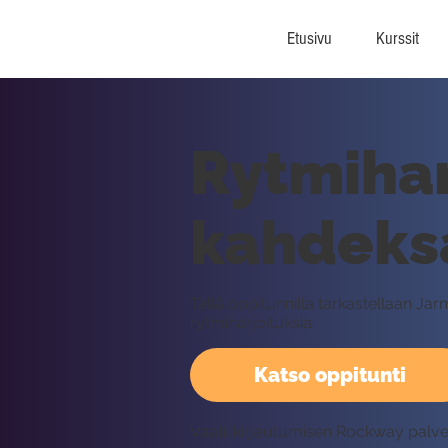
Etusivu
Kurssit
Rytmihar
kahdeksa
Tällä oppitunnilla tarkastellaan J
rytmiharjoituksia.
Katso oppitunti
Vaatii kirjautumisen Rockway palv