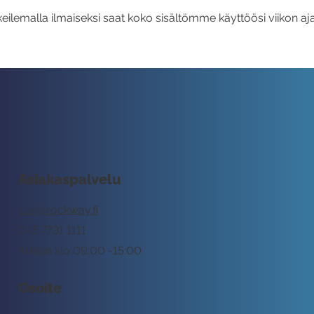
eilemalla ilmaiseksi saat koko sisältömme käyttöösi viikon aja
Asiakaspalvelu
tuki@rockway.fi
045 7731 1111
Arkisin klo 09:00 -15:00
Osoite