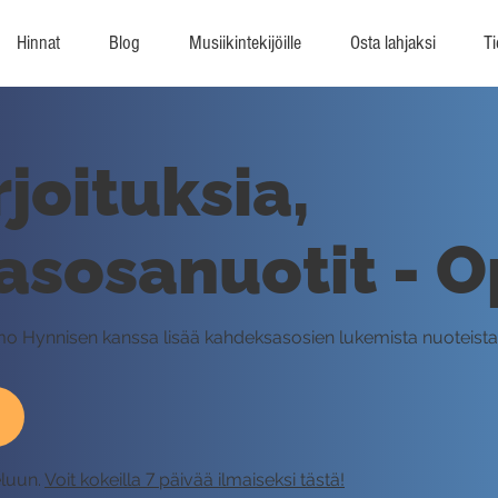
Hinnat
Blog
Musiikintekijöille
Osta lahjaksi
Ti
joituksia,
sosanuotit - O
armo Hynnisen kanssa lisää kahdeksasosien lukemista nuoteist
eluun.
Voit kokeilla 7 päivää ilmaiseksi tästä!