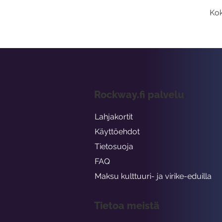
Kok
Rockway.fi palvelu
Lahjakortit
Käyttöehdot
Tietosuoja
FAQ
Maksu kulttuuri- ja virike-eduilla
Tietoa meistä