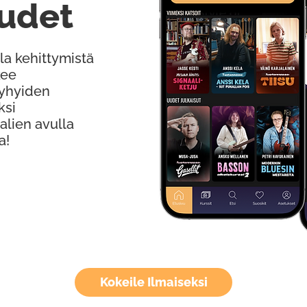
udet
la kehittymistä
kee
Lyhyiden
ksi
alien avulla
a!
Kokeile Ilmaiseksi