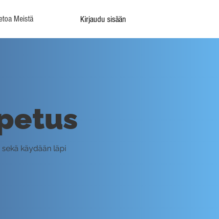
etoa Meistä
Kirjaudu sisään
petus
a sekä käydään läpi