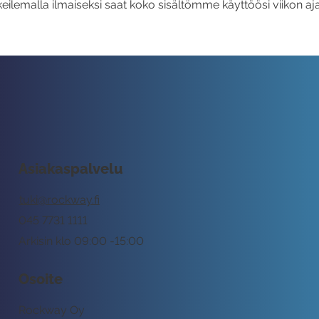
eilemalla ilmaiseksi saat koko sisältömme käyttöösi viikon aja
Asiakaspalvelu
tuki@rockway.fi
045 7731 1111
Arkisin klo 09:00 -15:00
Osoite
Rockway Oy