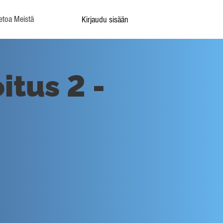
etoa Meistä
Kirjaudu sisään
itus 2 -