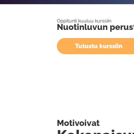
Oppitunti kuuluu kurssiin
Nuotinluvun perus
Tutustu kurssiin
Motivoivat