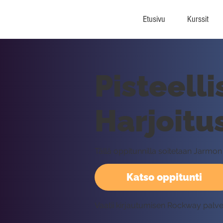
Etusivu
Kurssit
Pisteelli
Harjoitu
Tällä oppitunnilla soitetaan Jarmon 
Katso oppitunti
Vaatii kirjautumisen Rockway palv