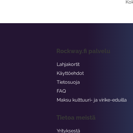
Kok
Rockway.fi palvelu
Lahjakortit
Käyttöehdot
Tietosuoja
FAQ
Maksu kulttuuri- ja virike-eduilla
Tietoa meistä
Yrityksestä