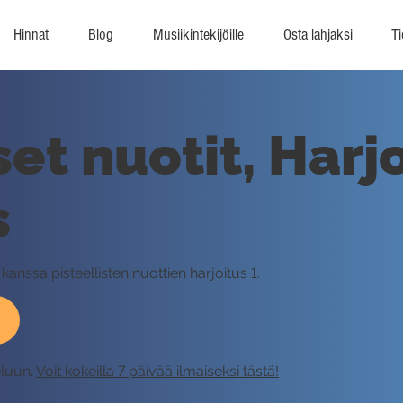
Hinnat
Blog
Musiikintekijöille
Osta lahjaksi
Ti
set nuotit, Harjo
s
kanssa pisteellisten nuottien harjoitus 1.
eluun.
Voit kokeilla 7 päivää ilmaiseksi tästä!