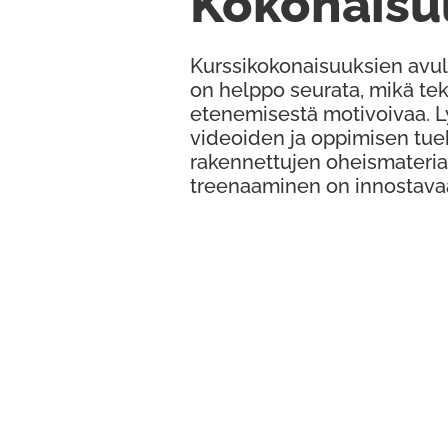
Kokonaisu
Kurssikokonaisuuksien avul
on helppo seurata, mikä te
etenemisestä motivoivaa. 
videoiden ja oppimisen tue
rakennettujen oheismateria
treenaaminen on innostava