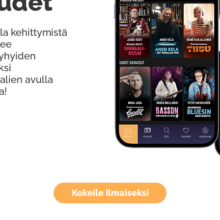
udet
la kehittymistä
kee
Lyhyiden
ksi
alien avulla
a!
Kokeile Ilmaiseksi