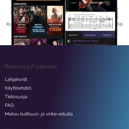
Kokeile Ilmaiseksi
Kokeilemalla ilmaiseksi saat koko sisältömme käyttöösi
viikon ajaksi.
Rockway.fi palvelu
Lahjakortit
Käyttöehdot
Tietosuoja
FAQ
Maksu kulttuuri- ja virike-eduilla