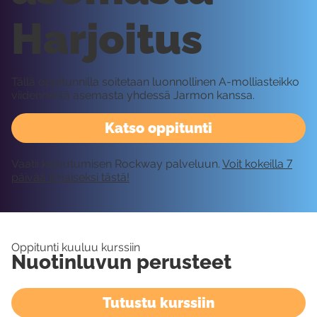
Harjoitus
Tällä oppitunnilla soitetaan luonnollinen A-molliasteikko
viidennestä asemasta yhdessä Jarmon kanssa.
Katso oppitunti
Vaatii kirjautumisen Rockway palveluun.
Voit kokeilla 7
päivää ilmaiseksi tästä!
Oppitunti kuuluu kurssiin
Nuotinluvun perusteet
Tutustu kurssiin