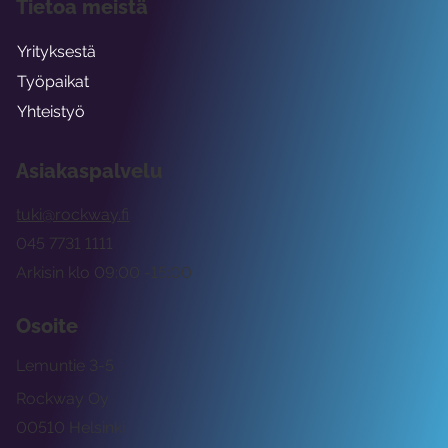
Tietoa meistä
Yrityksestä
Työpaikat
Yhteistyö
Asiakaspalvelu
tuki@rockway.fi
045 7731 1111
Arkisin klo 09:00 -15:00
Osoite
Lemuntie 3-5
Rockway Oy
00510 Helsinki