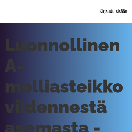
Kirjaudu sisään
Luonnollinen
A-
molliasteikko
viidennestä
asemasta -