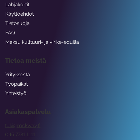
Lahjakortit
Käyttöehdot
Tietosuoja
FAQ
Maksu kulttuuri- ja virike-eduilla
Tietoa meistä
Yrityksestä
Työpaikat
Yhteistyö
Asiakaspalvelu
tuki@rockway.fi
045 7731 1111