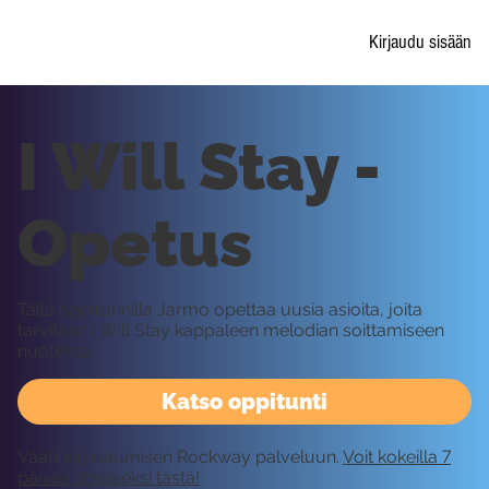
Kirjaudu sisään
I Will Stay -
Opetus
Tällä oppitunnilla Jarmo opettaa uusia asioita, joita
tarvitaan I Will Stay kappaleen melodian soittamiseen
nuoteista.
Katso oppitunti
Vaatii kirjautumisen Rockway palveluun.
Voit kokeilla 7
päivää ilmaiseksi tästä!