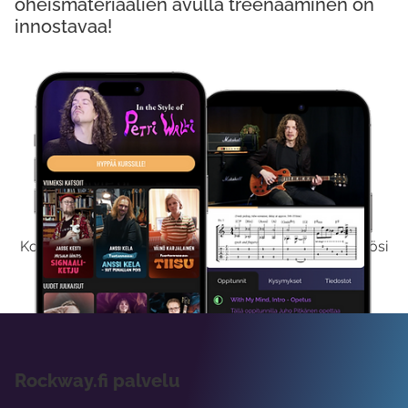
oheismateriaalien avulla treenaaminen on
innostavaa!
Kokeile Ilmaiseksi
Kokeilemalla ilmaiseksi saat koko sisältömme käyttöösi
viikon ajaksi.
Rockway.fi palvelu