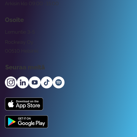
Arkisin klo 09:00 -15:00
Osoite
Lemuntie 3-5
Rockway Oy
00510 Helsinki
Seuraa meitä