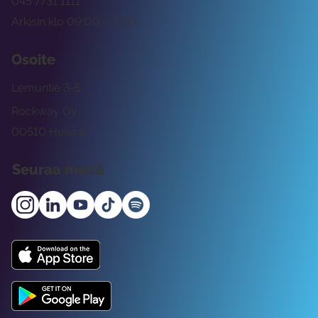
045 7731 1111
Arkisin klo 09:00 -15:00
Osoite
Lemuntie 3-5
Rockway Oy
00510 Helsinki
Seuraa meitä