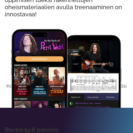
oppimisen tueksi rakennettujen
oheismateriaalien avulla treenaaminen on
innostavaa!
Kokeile Ilmaiseksi
Kokeilemalla ilmaiseksi saat koko sisältömme käyttöösi
viikon ajaksi.
Rockway.fi palvelu