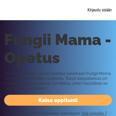
Kirjaudu sisään
Fungii Mama -
Opetus
Tällä oppitunnilla Jarmo opettaa lukemaan Fungii Mama
-kappaleen melodian nuoteista. Tässä kappaleessa on
nopea tempo ja vaikeaa rytmiikkaa, joten harjoittele se
rauhalliseen tempoon.
Katso oppitunti
Vaatii kirjautumisen Rockway palveluun.
Voit kokeilla 7