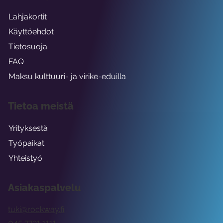
Lahjakortit
Käyttöehdot
Tietosuoja
FAQ
Maksu kulttuuri- ja virike-eduilla
Tietoa meistä
Yrityksestä
Työpaikat
Yhteistyö
Asiakaspalvelu
tuki@rockway.fi